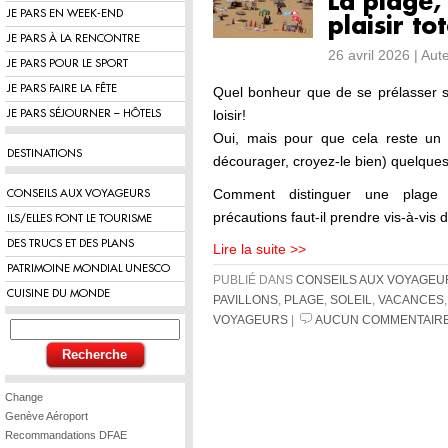
La plage,
JE PARS EN WEEK-END
plaisir tot
JE PARS À LA RENCONTRE
26 avril 2026 | Au
JE PARS POUR LE SPORT
JE PARS FAIRE LA FÊTE
Quel bonheur que de se prélasser s
loisir!
JE PARS SÉJOURNER – HÔTELS
Oui, mais pour que cela reste un p
DESTINATIONS
décourager, croyez-le bien) quelques
Comment distinguer une plage 
CONSEILS AUX VOYAGEURS
précautions faut-il prendre vis-à-vis 
ILS/ELLES FONT LE TOURISME
DES TRUCS ET DES PLANS
Lire la suite >>
PATRIMOINE MONDIAL UNESCO
PUBLIÉ DANS
CONSEILS AUX VOYAGEU
CUISINE DU MONDE
PAVILLONS
,
PLAGE
,
SOLEIL
,
VACANCES
VOYAGEURS
|
AUCUN COMMENTAIRE
Change
Genève Aéroport
Recommandations DFAE