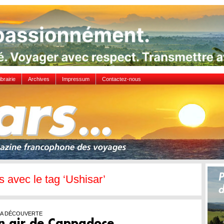
ibrairie
Archives
Impressum
Contactez-nous
es avec le tag ‘Ushisar’
 LA DÉCOUVERTE
un air de Cappadoce