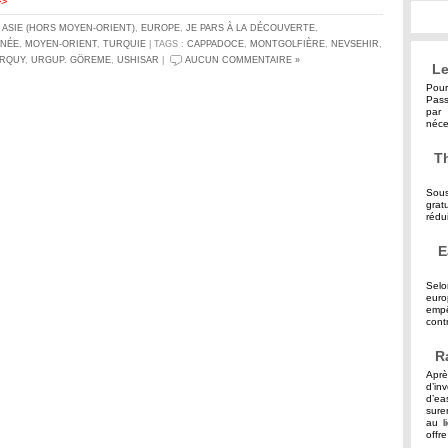
>>
S
ASIE (HORS MOYEN-ORIENT)
,
EUROPE
,
JE PARS À LA DÉCOUVERTE
,
NNÉE
,
MOYEN-ORIENT
,
TURQUIE
| TAGS :
CAPPADOCE
,
MONTGOLFIÈRE
,
NEVSEHIR
,
RQUY
,
URGUP. GÖREME
,
USHISAR
|
AUCUN COMMENTAIRE »
Le
Pour
Pass
par 
néce
Th
Sous
grat
rédu
E
Selo
eur
empê
contr
R
Aprè
d’in
d’ea
sure
au l
offre