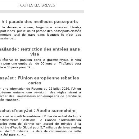
TOUTES LES BRÈVES
 hit-parade des meilleurs passeports
 la deuxième année, l’organisme américain Heinley
port Index publie un hit-parade des passeports classés
nombre total de pays dans lesquels ils n’est pas
ssaire de...
aïlande : restriction des entrées sans
visa
 réserve de parution dans la gazette royale, le visa
uit pour une entrée de de 60 jours en Thaïlande sera
ite à 30 jours pour 59...
asyJet : l’Union européenne rebat les
cartes
n une information de Reuters du 22 juillet 2026, l’Union
opéenne entame une révision des règles visant à
cher des investisseurs non-européens de prendre le
ôle financier...
achat d’easyJet : Apollo surenchère.
s avoir accueilli favorablement l’offre de rachat du fonds
vestissements Castelake, le Conseil d’administration
syJet vient de donner son accord de principe à la
nchère d’Apollo Global pour 5,7 milliards de livres sterling
ieu de 5,2 milliards. La date de confirmation de cette
 a été fixée au 7...