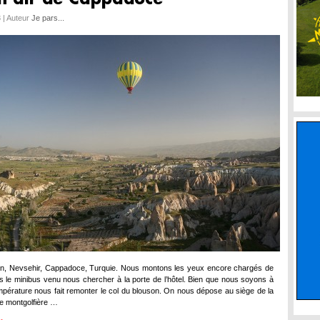
 | Auteur
Je pars...
in, Nevsehir, Cappadoce, Turquie. Nous montons les yeux encore chargés de
 le minibus venu nous chercher à la porte de l’hôtel. Bien que nous soyons à
température nous fait remonter le col du blouson. On nous dépose au siège de la
e montgolfière …