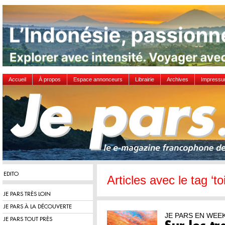
Accueil
À propos
Espace annonceurs
Librairie
Archives
Impress
EDITO
Articles avec le tag ‘to
JE PARS TRÈS LOIN
JE PARS À LA DÉCOUVERTE
JE PARS EN WEE
JE PARS TOUT PRÈS