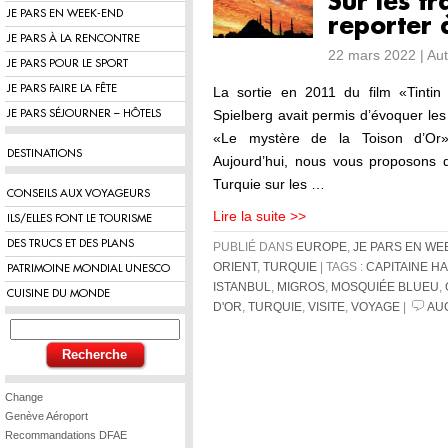
Sur les tr
JE PARS EN WEEK-END
reporter 
JE PARS À LA RENCONTRE
22 mars 2022 | Au
JE PARS POUR LE SPORT
JE PARS FAIRE LA FÊTE
La sortie en 2011 du film «Tintin
Spielberg avait permis d’évoquer le
JE PARS SÉJOURNER – HÔTELS
«Le mystère de la Toison d’Or»
DESTINATIONS
Aujourd’hui, nous vous proposons de
Turquie sur les …
CONSEILS AUX VOYAGEURS
Lire la suite >>
ILS/ELLES FONT LE TOURISME
DES TRUCS ET DES PLANS
PUBLIÉ DANS
EUROPE
,
JE PARS EN WE
ORIENT
,
TURQUIE
| TAGS :
CAPITAINE H
PATRIMOINE MONDIAL UNESCO
ISTANBUL
,
MIGROS
,
MOSQUIÉE BLUEU
,
CUISINE DU MONDE
D'OR
,
TURQUIE
,
VISITE
,
VOYAGE
|
AU
Change
Genève Aéroport
Recommandations DFAE