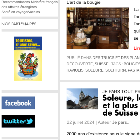
L’art de la bougie
Recommandations Ministère français
des Affaires étrangères
La
Santé en voyage/Vaccins
l’
l’a
NOS PARTENAIRES
qui
se
Lir
PUBLIÉ DANS
DES TRUCS ET DES PLAN
DÉCOUVERTE
,
SUISSE
| TAGS :
BOUGIE
RAVIOLIS
,
SOLEURE
,
SOLTHURN. PASTA
JE PARS TOUT P
Soleure, 
et la plus
de Suisse
22 juillet 2024 | Auteur
Je pars...
2000 ans d’existence sous le signe du