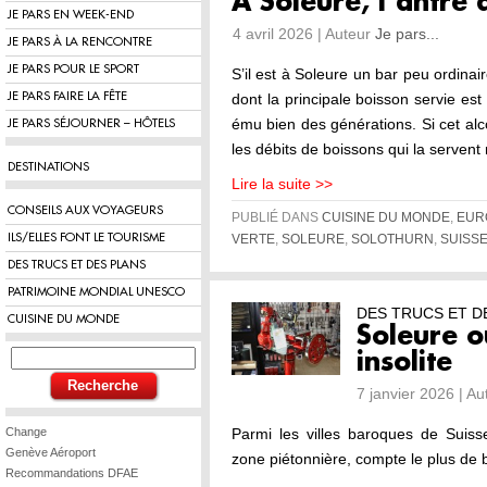
À Soleure, l’antre 
JE PARS EN WEEK-END
4 avril 2026 | Auteur
Je pars...
JE PARS À LA RENCONTRE
JE PARS POUR LE SPORT
S’il est à Soleure un bar peu ordinair
JE PARS FAIRE LA FÊTE
dont la principale boisson servie est
ému bien des générations. Si cet alc
JE PARS SÉJOURNER – HÔTELS
les débits de boissons qui la servent
DESTINATIONS
Lire la suite >>
CONSEILS AUX VOYAGEURS
PUBLIÉ DANS
CUISINE DU MONDE
,
EUR
ILS/ELLES FONT LE TOURISME
VERTE
,
SOLEURE
,
SOLOTHURN
,
SUISS
DES TRUCS ET DES PLANS
PATRIMOINE MONDIAL UNESCO
DES TRUCS ET D
CUISINE DU MONDE
Soleure o
insolite
7 janvier 2026 | A
Change
Parmi les villes baroques de Suisse
Genève Aéroport
zone piétonnière, compte le plus de b
Recommandations DFAE