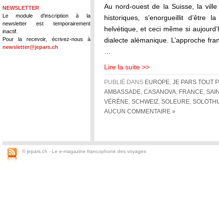
Au nord-ouest de la Suisse, la vill
NEWSLETTER
Le module d'inscription à la
historiques, s’enorgueillit d’être l
newsletter est temporairement
helvétique, et ceci même si aujourd’
inactif.
Pour la recevoir, écrivez-nous à
dialecte alémanique. L’approche fran
newsletter@jepars.ch
…
Lire la suite >>
PUBLIÉ DANS
EUROPE
,
JE PARS TOUT 
AMBASSADE
,
CASANOVA
,
FRANCE
,
SAI
VÉRÈNE
,
SCHWEIZ
,
SOLEURE
,
SOLOTH
AUCUN COMMENTAIRE »
© jepars.ch - Le e-magazine francophone des voyages