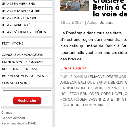
Croisière 
JE PARS EN WEEK-END
Berlin à
JE PARS À LA RENCONTRE
la voie d
JE PARS POUR LE SPORT
16 avril 2024 | Auteur
Je pars...
JE PARS FAIRE LA FÊTE
JE PARS SÉJOURNER – HÔTELS
La Poméranie dans tous ses états
S’il est une région qui ne viendrait p
DESTINATIONS
bien celle qui mène de Berlin à Str
pourtant, elle vaut bien une croisièr
CONSEILS AUX VOYAGEURS
des bras de …
ILS/ELLES FONT LE TOURISME
Lire la suite >>
DES TRUCS ET DES PLANS
PATRIMOINE MONDIAL UNESCO
PUBLIÉ DANS
ALLEMAGNE
,
DES TRUCS 
AHLBECK
,
BALTIQUE
,
BANSIN
,
BERLIN
,
CUISINE DU MONDE
CROISIEUROPE
,
CTEAUX
,
GRIESWALD
,
HOLLEZOLLERN
,
ODER
,
ODER-HAVEL
,
POROA
,
RÜGEN
,
SASSNITZ
,
STETTIN
,
ST
|
AUCUN COMMENTAIRE »
Change
Genève Aéroport
Recommandations DFAE