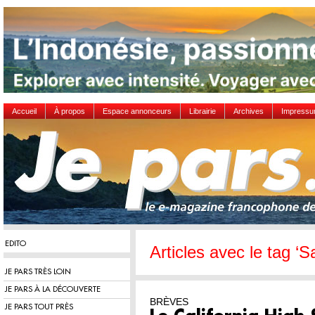
Accueil
À propos
Espace annonceurs
Librairie
Archives
Impress
EDITO
Articles avec le tag ‘
JE PARS TRÈS LOIN
JE PARS À LA DÉCOUVERTE
BRÈVES
JE PARS TOUT PRÈS