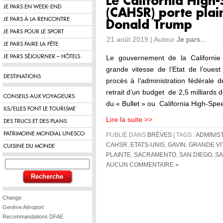
Le California High-
JE PARS EN WEEK-END
(CAHSR) porte plai
JE PARS À LA RENCONTRE
Donald Trump
JE PARS POUR LE SPORT
21 août 2019 | Auteur
Je pars...
JE PARS FAIRE LA FÊTE
JE PARS SÉJOURNER – HÔTELS
Le gouvernement de la Californie e
grande vitesse de l’Etat de l’oues
DESTINATIONS
procès à l’administration fédérale
retrait d’un budget de 2,5 milliards
CONSEILS AUX VOYAGEURS
du « Bullet » ou California High-Spe
ILS/ELLES FONT LE TOURISME
Lire la suite >>
DES TRUCS ET DES PLANS
PATRIMOINE MONDIAL UNESCO
PUBLIÉ DANS
BRÈVES
| TAGS :
ADMINIS
CAHSR
,
ETATS-UNIS
,
GAVIN
,
GRANDE VI
CUISINE DU MONDE
PLAINTE
,
SACRAMENTO
,
SAN DIEGO
,
SA
AUCUN COMMENTAIRE »
Change
Genève Aéroport
Recommandations DFAE