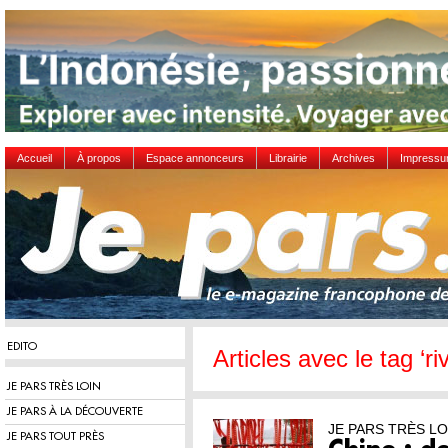
Accueil
À propos
Espace annonceurs
Librairie
Archives
Impress
EDITO
Articles avec le tag ‘riv
JE PARS TRÈS LOIN
JE PARS À LA DÉCOUVERTE
JE PARS TRÈS LO
JE PARS TOUT PRÈS