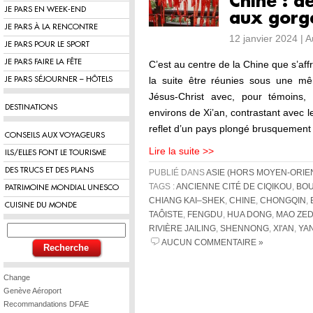
Chine : d
JE PARS EN WEEK-END
aux gorg
JE PARS À LA RENCONTRE
12 janvier 2024 | 
JE PARS POUR LE SPORT
JE PARS FAIRE LA FÊTE
C’est au centre de la Chine que s’affr
la suite être réunies sous une mê
JE PARS SÉJOURNER – HÔTELS
Jésus-Christ avec, pour témoins, 
DESTINATIONS
environs de Xi’an, contrastant avec
reflet d’un pays plongé brusquemen
CONSEILS AUX VOYAGEURS
Lire la suite >>
ILS/ELLES FONT LE TOURISME
DES TRUCS ET DES PLANS
PUBLIÉ DANS
ASIE (HORS MOYEN-ORIE
TAGS :
ANCIENNE CITÉ DE CIQIKOU
,
BO
PATRIMOINE MONDIAL UNESCO
CHIANG KAI–SHEK
,
CHINE
,
CHONGQIN
,
CUISINE DU MONDE
TAÔISTE
,
FENGDU
,
HUA DONG
,
MAO ZE
RIVIÈRE JAILING
,
SHENNONG
,
XI'AN
,
YA
AUCUN COMMENTAIRE »
Change
Genève Aéroport
Recommandations DFAE