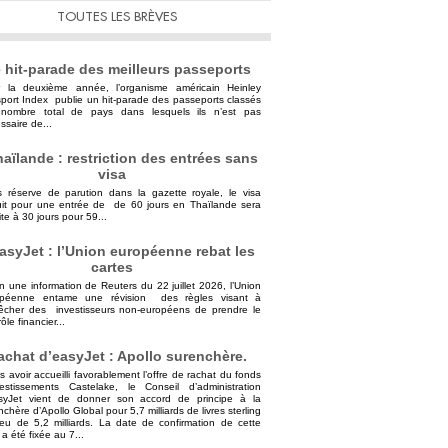
TOUTES LES BRÈVES
 hit-parade des meilleurs passeports
 la deuxième année, l’organisme américain Heinley
port Index publie un hit-parade des passeports classés
nombre total de pays dans lesquels ils n’est pas
ssaire de...
aïlande : restriction des entrées sans
visa
 réserve de parution dans la gazette royale, le visa
uit pour une entrée de de 60 jours en Thaïlande sera
ite à 30 jours pour 59...
asyJet : l’Union européenne rebat les
cartes
n une information de Reuters du 22 juillet 2026, l’Union
opéenne entame une révision des règles visant à
cher des investisseurs non-européens de prendre le
ôle financier...
achat d’easyJet : Apollo surenchère.
s avoir accueilli favorablement l’offre de rachat du fonds
vestissements Castelake, le Conseil d’administration
syJet vient de donner son accord de principe à la
nchère d’Apollo Global pour 5,7 milliards de livres sterling
ieu de 5,2 milliards. La date de confirmation de cette
 a été fixée au 7...