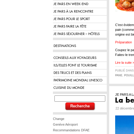
JE PARS EN WEEK-END
JE PARS À LA RENCONTRE
JE PARS POUR LE SPORT
C’est évidemm
JE PARS FAIRE LA FÊTE
pain (comme, 
JE PARS SÉJOURNER – HÔTELS
origine est bi
Préparation
DESTINATIONS
Coupez le pa
Faites-le tr
CONSEILS AUX VOYAGEURS
Lire la suite 
ILS/ELLES FONT LE TOURISME
PUBLIÉ DAN
DES TRUCS ET DES PLANS
PANE
,
POUIL
PATRIMOINE MONDIAL UNESCO
CUISINE DU MONDE
JE PARS A
La be
22 décembre
Change
Genève Aéroport
Recommandations DFAE