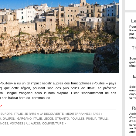
Le
Pour
Pass
par 
néce
Th
Sous
grat
rédu
E
ouilles» a eu un tel impact négatif auprès des francophones (Pouilles = pays
Selo
x) que cette région, pourtant l’une des plus belles de l’Italie, se présente
eur
en langue française sous le nom d’Apulie. C’est l’enchantement de ses
empê
e son habitat hors de commun, de …
contr
>>
R
Aprè
S
EUROPE
,
ITALIE
,
JE PARS À LA DÉCOUVERTE
,
MÉDITERRANNÉE
| TAGS :
d’in
O
,
GALIPOLI
,
GARGANO
,
ITALIE
,
LECCE
,
OTRANTO
,
POUILLES
,
PUGLIA
,
TRULLI
,
d’ea
ANCES
,
VOYAGES
|
AUCUN COMMENTAIRE »
sure
au l
offre