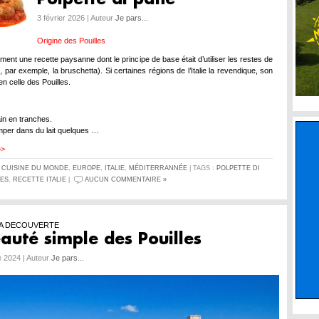
3 février 2026 | Auteur
Je pars...
Origine des Pouilles
ent une recette paysanne dont le principe de base était d’utiliser les restes de
par exemple, la bruschetta). Si certaines régions de l’Italie la revendique, son
en celle des Pouilles.
in en tranches.
emper dans du lait quelques …
>>
S
CUISINE DU MONDE
,
EUROPE
,
ITALIE
,
MÉDITERRANNÉE
| TAGS :
POLPETTE DI
LES
,
RECETTE ITALIE
|
AUCUN COMMENTAIRE »
 LA DECOUVERTE
auté simple des Pouilles
 2024 | Auteur
Je pars...