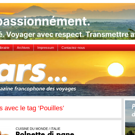
ibrairie
Archives
Impressum
Contactez-nous
s avec le tag ‘Pouilles’
CUISINE DU MONDE / ITALIE
Polpette di pane