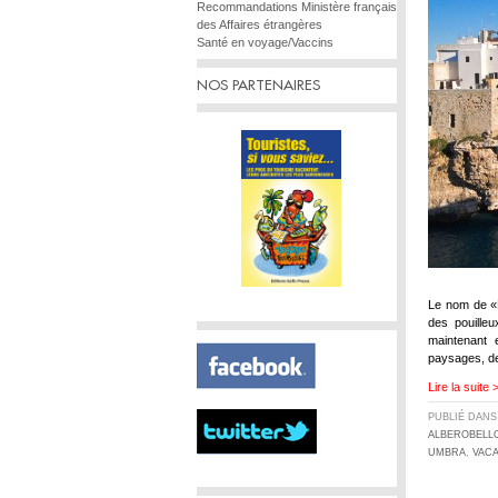
Recommandations Ministère français
des Affaires étrangères
Santé en voyage/Vaccins
NOS PARTENAIRES
Le nom de «P
des pouilleu
maintenant 
paysages, d
Lire la suite 
PUBLIÉ DAN
ALBEROBELL
UMBRA
,
VAC