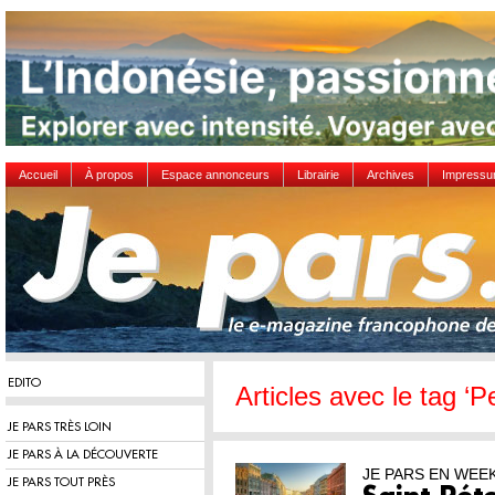
Accueil
À propos
Espace annonceurs
Librairie
Archives
Impress
EDITO
Articles avec le tag ‘P
JE PARS TRÈS LOIN
JE PARS À LA DÉCOUVERTE
JE PARS EN WEE
JE PARS TOUT PRÈS