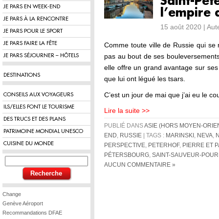
Saint-Pét
JE PARS EN WEEK-END
l’empire 
JE PARS À LA RENCONTRE
15 août 2020 | Au
JE PARS POUR LE SPORT
JE PARS FAIRE LA FÊTE
Comme toute ville de Russie qui se 
pas au bout de ses bouleversements
JE PARS SÉJOURNER – HÔTELS
elle offre un grand avantage sur ses
DESTINATIONS
que lui ont légué les tsars.
C’est un jour de mai que j’ai eu le c
CONSEILS AUX VOYAGEURS
ILS/ELLES FONT LE TOURISME
Lire la suite >>
DES TRUCS ET DES PLANS
PUBLIÉ DANS
ASIE (HORS MOYEN-ORIE
PATRIMOINE MONDIAL UNESCO
END
,
RUSSIE
| TAGS :
MARINSKI
,
NEVA
,
CUISINE DU MONDE
PERSPECTIVE
,
PETERHOF
,
PIERRE ET 
PÉTERSBOURG
,
SAINT-SAUVEUR-POUR
AUCUN COMMENTAIRE »
Change
Genève Aéroport
Recommandations DFAE