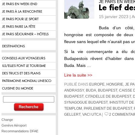
JE PARS EN WEE
JE PARS EN WEEK-END
Le fief d
JE PARS À LA RENCONTRE
15 janvier 2023 | 
JE PARS POUR LE SPORT
JE PARS FAIRE LA FÊTE
Buda d’un côté,
hongroise est composée de deux 
JE PARS SÉJOURNER – HÔTELS
fleuve sans lequel elle n’aurait pas un
DESTINATIONS
Si la vie commerçante a élu dom
Budapestois rêvent d’habiter dans
CONSEILS AUX VOYAGEURS
Buda. Mais …
ILS/ELLES FONT LE TOURISME
DES TRUCS ET DES PLANS
Lire la suite >>
PATRIMOINE MONDIAL UNESCO
PUBLIÉ DANS
EUROPE
,
HONGRIE
,
JE P
CUISINE DU MONDE
ANDRASSY
,
BUDA
,
BUDAPEST
,
CAISSE 
BUDAPEST
,
CITADELLE DE BUDAPEST
,
SYNAGOGUE BUDAPEST
,
IHNSTITUT D
TEMPLOM
,
PARLEMENT DE BUDAPEST
,
GELLERT
,
VACI UTCA
|
2 COMMENTAI
Change
Genève Aéroport
Recommandations DFAE