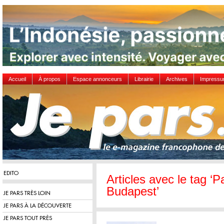
Accueil
À propos
Espace annonceurs
Librairie
Archives
Impress
EDITO
Articles avec le tag ‘
Budapest’
JE PARS TRÈS LOIN
JE PARS À LA DÉCOUVERTE
JE PARS TOUT PRÈS