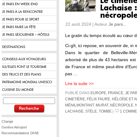
Le cimeti
JE PARS EN WEEK-END
Lachaise :
JE PARS À LA RENCONTRE
nécropole
JE PARS POUR LE SPORT
22 août 2024 | Auteur
Je pars...
JE PARS FAIRE LA FÊTE
JE PARS SÉJOURNER – HÔTELS
Le gratin du temps écoulé au cœur d
Ci-gît, ici repose, en souvenir de, i
DESTINATIONS
Dans le quartier de Belleville-Mé
arborisé de plus de 43 hectares est 
CONSEILS AUX VOYAGEURS
de France et même peut-être d’Europ
ILS/ELLES FONT LE TOURISME
pas …
DES TRUCS ET DES PLANS
PATRIMOINE MONDIAL UNESCO
Lire la suite >>
CUISINE DU MONDE
PUBLIÉ DANS
EUROPE
,
FRANCE
,
JE PA
CIMETIÈRE
,
FÉLIX FAURE
,
HÉLOÏSE ET 
MÉNILMONTANT
,
MURAT
,
NÉCROPOLE
,
LACHAISE
,
STÈLE
,
TOMBE
|
1 COMME
Change
Genève Aéroport
Recommandations DFAE