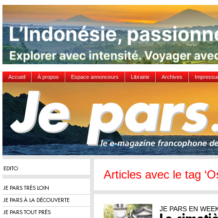
Accueil
À propos
Espace annonceurs
Librairie
Archives
Impress
EDITO
Articles avec le tag ‘O
JE PARS TRÈS LOIN
JE PARS À LA DÉCOUVERTE
JE PARS EN WEE
JE PARS TOUT PRÈS