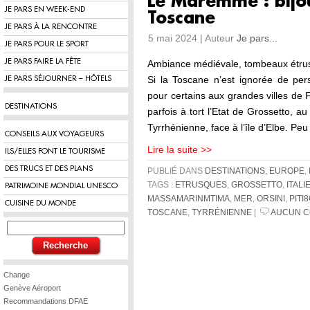
Le Maremme : bijo
JE PARS EN WEEK-END
Toscane
JE PARS À LA RENCONTRE
5 mai 2024 | Auteur
Je pars...
JE PARS POUR LE SPORT
JE PARS FAIRE LA FÊTE
Ambiance médiévale, tombeaux étrusq
Si la Toscane n’est ignorée de per
JE PARS SÉJOURNER – HÔTELS
pour certains aux grandes villes de
DESTINATIONS
parfois à tort l’Etat de Grossetto, 
Tyrrhénienne, face à l’île d’Elbe. Pe
CONSEILS AUX VOYAGEURS
Lire la suite >>
ILS/ELLES FONT LE TOURISME
DES TRUCS ET DES PLANS
PUBLIÉ DANS
DESTINATIONS
,
EUROPE
,
TAGS :
ETRUSQUES
,
GROSSETTO
,
ITALI
PATRIMOINE MONDIAL UNESCO
MASSAMARINMTIMA
,
MER
,
ORSINI
,
PITI
CUISINE DU MONDE
TOSCANE
,
TYRRÉNIENNE
|
AUCUN C
Change
Genève Aéroport
Recommandations DFAE