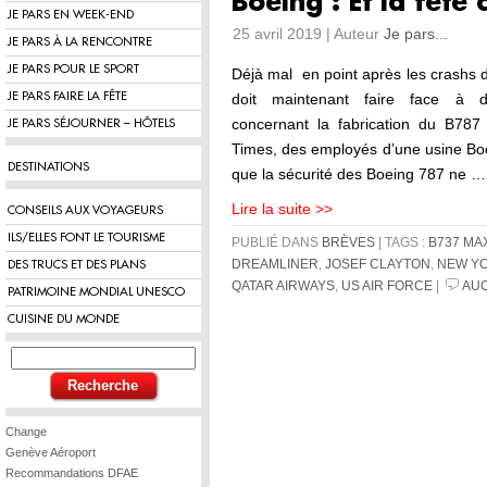
Boeing : Et la fête 
JE PARS EN WEEK-END
25 avril 2019 | Auteur
Je pars...
JE PARS À LA RENCONTRE
JE PARS POUR LE SPORT
Déjà mal en point après les crashs
JE PARS FAIRE LA FÊTE
doit maintenant faire face à de
concernant la fabrication du B787
JE PARS SÉJOURNER – HÔTELS
Times, des employés d’une usine Bo
DESTINATIONS
que la sécurité des Boeing 787 ne …
Lire la suite >>
CONSEILS AUX VOYAGEURS
ILS/ELLES FONT LE TOURISME
PUBLIÉ DANS
BRÈVES
| TAGS :
B737 MA
DREAMLINER
,
JOSEF CLAYTON
,
NEW YO
DES TRUCS ET DES PLANS
QATAR AIRWAYS
,
US AIR FORCE
|
AU
PATRIMOINE MONDIAL UNESCO
CUISINE DU MONDE
Change
Genève Aéroport
Recommandations DFAE