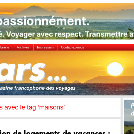
ibrairie
Archives
Impressum
Contactez-nous
es avec le tag ‘maisons’
ion de logements de vacances :