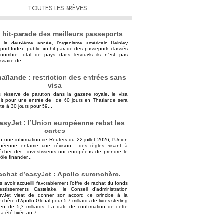
TOUTES LES BRÈVES
 hit-parade des meilleurs passeports
 la deuxième année, l’organisme américain Heinley
port Index publie un hit-parade des passeports classés
nombre total de pays dans lesquels ils n’est pas
ssaire de...
aïlande : restriction des entrées sans
visa
 réserve de parution dans la gazette royale, le visa
uit pour une entrée de de 60 jours en Thaïlande sera
ite à 30 jours pour 59...
asyJet : l’Union européenne rebat les
cartes
n une information de Reuters du 22 juillet 2026, l’Union
opéenne entame une révision des règles visant à
cher des investisseurs non-européens de prendre le
ôle financier...
achat d’easyJet : Apollo surenchère.
s avoir accueilli favorablement l’offre de rachat du fonds
vestissements Castelake, le Conseil d’administration
syJet vient de donner son accord de principe à la
nchère d’Apollo Global pour 5,7 milliards de livres sterling
ieu de 5,2 milliards. La date de confirmation de cette
 a été fixée au 7...