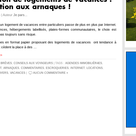
tion aux arnaques !
 | Auteur
Je pars...
d’un logement de vacances entre particuliers passe de plus en plus par Internet.
nces, hébergements labellisés, plates-formes communautaires, le choix est
pas toujours sans risque.
ues en format papier proposant des logements de vacances ont tendance à
t cèdent la place à des …
>>
S
BRÈVES
,
CONSEILS AUX VOYAGEURS
| TAGS :
AGENDES IMMOBILIÈR4ES
,
T
,
ARNAQUES
,
COMMENTAIRES
,
ESCROQUERIES
,
INTERNET
,
LOCATIONS
,
AYERS
,
VACANCES
|
AUCUN COMMENTAIRE »