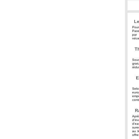
Le
Pour
Pass
par 
néce
Th
Sous
grat
rédu
E
Selo
eur
empê
contr
R
Aprè
d’in
d’ea
sure
au l
offre