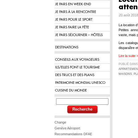
JE PARS EN WEEK-END
atten
JE PARS À LA RENCONTRE
20 août 2018
JE PARS POUR LE SPORT
La location 
JE PARS FAIRE LA FÊTE
Petites anno
vaste, mais 
JE PARS SÉJOURNER – HÔTELS
Les catalog
DESTINATIONS
disparaître e
Lire la suite 
CONSEILS AUX VOYAGEURS
PUBLIÉ DAN
ILS/ELLES FONT LE TOURISME
APPARTEMEN
MAISONS
,
PL
DES TRUCS ET DES PLANS
PATRIMOINE MONDIAL UNESCO
CUISINE DU MONDE
Change
Genève Aéroport
Recommandations DFAE