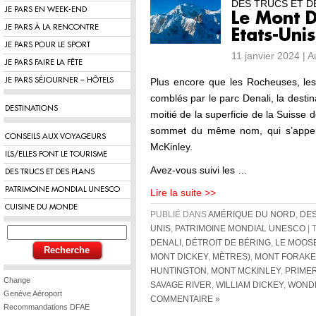
DES TRUCS ET D
JE PARS EN WEEK-END
Le Mont D
JE PARS À LA RENCONTRE
Etats-Unis
JE PARS POUR LE SPORT
11 janvier 2024 | 
JE PARS FAIRE LA FÊTE
JE PARS SÉJOURNER – HÔTELS
Plus encore que les Rocheuses, le
comblés par le parc Denali, la destina
DESTINATIONS
moitié de la superficie de la Suisse
sommet du même nom, qui s’appela
CONSEILS AUX VOYAGEURS
McKinley.
ILS/ELLES FONT LE TOURISME
Avez-vous suivi les …
DES TRUCS ET DES PLANS
PATRIMOINE MONDIAL UNESCO
Lire la suite >>
CUISINE DU MONDE
PUBLIÉ DANS
AMÉRIQUE DU NORD
,
DES
UNIS
,
PATRIMOINE MONDIAL UNESCO
| 
DENALI
,
DÉTROIT DE BÉRING
,
LE MOOSE
MONT DICKEY
,
MÈTRES)
,
MONT FORAKE
HUNTINGTON
,
MONT MCKINLEY
,
PRIME
Change
SAVAGE RIVER
,
WILLIAM DICKEY
,
WOND
Genève Aéroport
COMMENTAIRE »
Recommandations DFAE