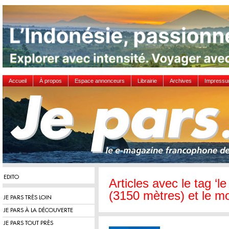
Accueil
À propos
Espace annonceurs
Librairie
Archives
Impress
EDITO
Articles avec le tag ‘
(3150 mètres) et le m
JE PARS TRÈS LOIN
JE PARS À LA DÉCOUVERTE
JE PARS TOUT PRÈS