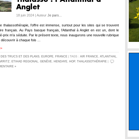
Anglet
18 juin 2024 | Auteur
Je pars...
e thalassothérapie, l’offre est immense, surtout pour les sites qui se trouvent
toire français. Au Pays basque français, l’Atlanthal à Anglet en est un, dont le
té-prix m’a séduite. Par le présent texte, nous inaugurons une nouvelle rubrique
a découvrir à chaque fois …
>>
S
DES TRUCS ET DES PLANS
,
EUROPE
,
FRANCE
| TAGS :
AIR FRANCE
,
ATLANTHAL
,
ARRITZ
,
ETIHAD REGIONAL
,
GENÈVE
,
HENDAYE
,
HOP
,
THALASSOTHÉRAPIE
|
ENTAIRE »