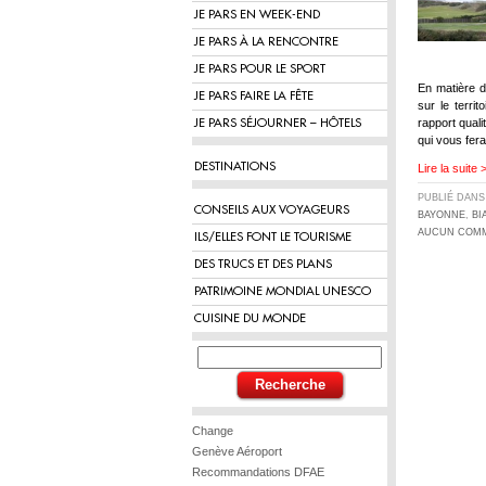
JE PARS EN WEEK-END
JE PARS À LA RENCONTRE
JE PARS POUR LE SPORT
En matière d
JE PARS FAIRE LA FÊTE
sur le terri
rapport quali
JE PARS SÉJOURNER – HÔTELS
qui vous fer
DESTINATIONS
Lire la suite 
PUBLIÉ DAN
CONSEILS AUX VOYAGEURS
BAYONNE
,
BI
AUCUN COMM
ILS/ELLES FONT LE TOURISME
DES TRUCS ET DES PLANS
PATRIMOINE MONDIAL UNESCO
CUISINE DU MONDE
Change
Genève Aéroport
Recommandations DFAE