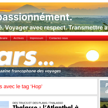
ibrairie
Archives
Impressum
Contactez-nous
es avec le tag ‘Hop’
DES TRUCS ET DES PLANS / THALASSO
Thalasso : l’Atlanthal à