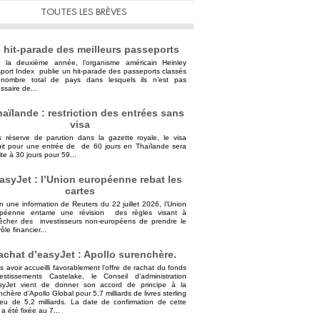
TOUTES LES BRÈVES
 hit-parade des meilleurs passeports
 la deuxième année, l’organisme américain Heinley
port Index publie un hit-parade des passeports classés
nombre total de pays dans lesquels ils n’est pas
ssaire de...
aïlande : restriction des entrées sans
visa
 réserve de parution dans la gazette royale, le visa
uit pour une entrée de de 60 jours en Thaïlande sera
ite à 30 jours pour 59...
asyJet : l’Union européenne rebat les
cartes
n une information de Reuters du 22 juillet 2026, l’Union
opéenne entame une révision des règles visant à
cher des investisseurs non-européens de prendre le
ôle financier...
achat d’easyJet : Apollo surenchère.
s avoir accueilli favorablement l’offre de rachat du fonds
vestissements Castelake, le Conseil d’administration
syJet vient de donner son accord de principe à la
nchère d’Apollo Global pour 5,7 milliards de livres sterling
ieu de 5,2 milliards. La date de confirmation de cette
 a été fixée au 7...