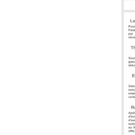
Le
Pour
Pass
par 
néce
Th
Sous
grat
rédu
E
Selo
eur
empê
contr
R
Aprè
d’in
d’ea
sure
au l
offre