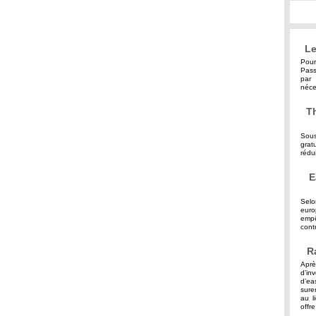
Le
Pour
Pass
par 
néce
Th
Sous
grat
rédu
E
Selo
eur
empê
contr
R
Aprè
d’in
d’ea
sure
au l
offre