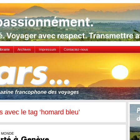
ibrairie
Archives
Impressum
Contactez-nous
es avec le tag ‘homard bleu’
U MONDE
arté à Genève