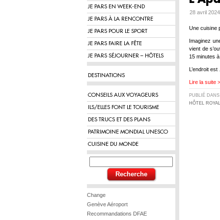
JE PARS EN WEEK-END
28 avril 202
JE PARS À LA RENCONTRE
Une cuisine 
JE PARS POUR LE SPORT
Imaginez une
JE PARS FAIRE LA FÊTE
vient de s’o
JE PARS SÉJOURNER – HÔTELS
15 minutes à 
L’endroit est
DESTINATIONS
Lire la suite 
CONSEILS AUX VOYAGEURS
PUBLIÉ DAN
HÔTEL ROYA
ILS/ELLES FONT LE TOURISME
DES TRUCS ET DES PLANS
PATRIMOINE MONDIAL UNESCO
CUISINE DU MONDE
Change
Genève Aéroport
Recommandations DFAE