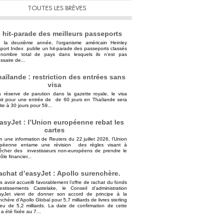
TOUTES LES BRÈVES
 hit-parade des meilleurs passeports
 la deuxième année, l’organisme américain Heinley
port Index publie un hit-parade des passeports classés
nombre total de pays dans lesquels ils n’est pas
ssaire de...
aïlande : restriction des entrées sans
visa
 réserve de parution dans la gazette royale, le visa
uit pour une entrée de de 60 jours en Thaïlande sera
ite à 30 jours pour 59...
asyJet : l’Union européenne rebat les
cartes
n une information de Reuters du 22 juillet 2026, l’Union
opéenne entame une révision des règles visant à
cher des investisseurs non-européens de prendre le
ôle financier...
achat d’easyJet : Apollo surenchère.
s avoir accueilli favorablement l’offre de rachat du fonds
vestissements Castelake, le Conseil d’administration
syJet vient de donner son accord de principe à la
nchère d’Apollo Global pour 5,7 milliards de livres sterling
ieu de 5,2 milliards. La date de confirmation de cette
 a été fixée au 7...