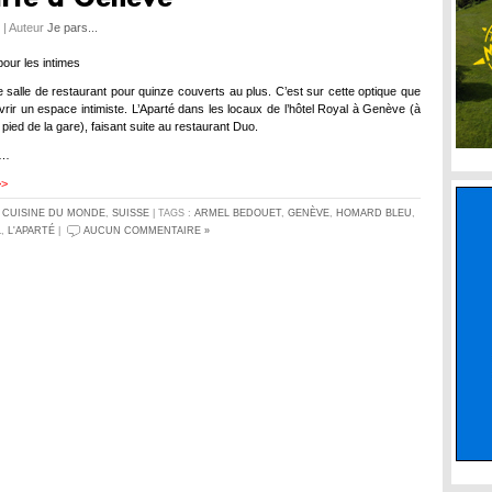
4 | Auteur
Je pars...
pour les intimes
 salle de restaurant pour quinze couverts au plus. C’est sur cette optique que
uvrir un espace intimiste. L’Aparté dans les locaux de l’hôtel Royal à Genève (à
pied de la gare), faisant suite au restaurant Duo.
 …
>>
S
CUISINE DU MONDE
,
SUISSE
| TAGS :
ARMEL BEDOUET
,
GENÈVE
,
HOMARD BLEU
,
L
,
L'APARTÉ
|
AUCUN COMMENTAIRE »