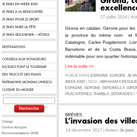
Girona, c
JE PARS EN WEEK-END
excellenc
JE PARS À LA RENCONTRE
27 juillet 2024 | A
JE PARS POUR LE SPORT
JE PARS FAIRE LA FÊTE
Girona en catalan, Gérone pour les 
la province du même nom et fief
JE PARS SÉJOURNER – HÔTELS
Catalogne, Carles Puigdemont. Loin
DESTINATIONS
Barcelone et de la Costa Brava, e
indéniable pour son quartier historiq
CONSEILS AUX VOYAGEURS
Lire la suite >>
ILS/ELLES FONT LE TOURISME
DES TRUCS ET DES PLANS
PUBLIÉ DANS
ESPAGNE
,
EUROPE
,
JE P
WEEK-END
| TAGS :
ABRAHAM CRESQU
PATRIMOINE MONDIAL UNESCO
ESPAGNE
,
GERONE
,
GERONELLA
,
GIRO
CUISINE DU MONDE
PEXCAITERIES
,
RAMBLA
,
SÉFARADES
|
BRÈVES
L’invasion des vil
Change
Genève Aéroport
10 décembre 2017 | Auteur
Je pars..
Recommandations DFAE