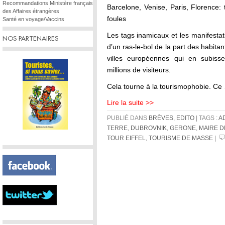
Recommandations Ministère français
Barcelone, Venise, Paris, Florence
des Affaires étrangères
foules
Santé en voyage/Vaccins
Les tags inamicaux et les manifestat
NOS PARTENAIRES
d’un ras-le-bol de la part des habita
villes européennes qui en subisse
millions de visiteurs.
Cela tourne à la tourismophobie. Ce
Lire la suite >>
PUBLIÉ DANS
BRÈVES
,
EDITO
| TAGS :
A
TERRE
,
DUBROVNIK
,
GERONE
,
MAIRE 
TOUR EIFFEL
,
TOURISME DE MASSE
|