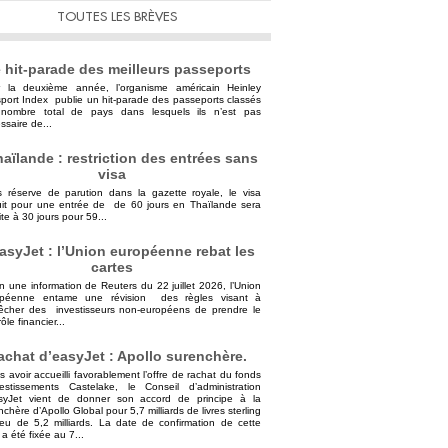
TOUTES LES BRÈVES
 hit-parade des meilleurs passeports
 la deuxième année, l’organisme américain Heinley
port Index publie un hit-parade des passeports classés
nombre total de pays dans lesquels ils n’est pas
ssaire de...
aïlande : restriction des entrées sans
visa
 réserve de parution dans la gazette royale, le visa
uit pour une entrée de de 60 jours en Thaïlande sera
ite à 30 jours pour 59...
asyJet : l’Union européenne rebat les
cartes
n une information de Reuters du 22 juillet 2026, l’Union
opéenne entame une révision des règles visant à
cher des investisseurs non-européens de prendre le
ôle financier...
achat d’easyJet : Apollo surenchère.
s avoir accueilli favorablement l’offre de rachat du fonds
vestissements Castelake, le Conseil d’administration
syJet vient de donner son accord de principe à la
nchère d’Apollo Global pour 5,7 milliards de livres sterling
ieu de 5,2 milliards. La date de confirmation de cette
 a été fixée au 7...