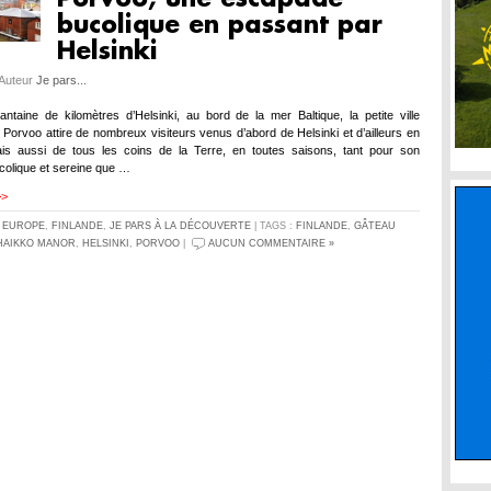
bucolique en passant par
Helsinki
 Auteur
Je pars...
ntaine de kilomètres d’Helsinki, au bord de la mer Baltique, la petite ville
e Porvoo attire de nombreux visiteurs venus d’abord de Helsinki et d’ailleurs en
ais aussi de tous les coins de la Terre, en toutes saisons, tant pour son
olique et sereine que …
>>
S
EUROPE
,
FINLANDE
,
JE PARS À LA DÉCOUVERTE
| TAGS :
FINLANDE
,
GÂTEAU
HAIKKO MANOR
,
HELSINKI
,
PORVOO
|
AUCUN COMMENTAIRE »