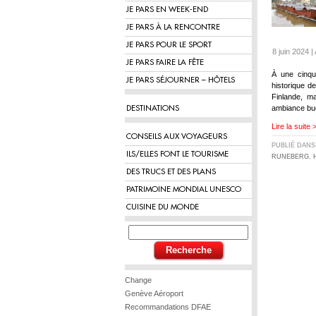
JE PARS EN WEEK-END
JE PARS À LA RENCONTRE
JE PARS POUR LE SPORT
8 juin 2024 |
JE PARS FAIRE LA FÊTE
À une cinqua
JE PARS SÉJOURNER – HÔTELS
historique d
Finlande, m
ambiance buc
DESTINATIONS
Lire la suite 
CONSEILS AUX VOYAGEURS
PUBLIÉ DAN
ILS/ELLES FONT LE TOURISME
RUNEBERG
,
DES TRUCS ET DES PLANS
PATRIMOINE MONDIAL UNESCO
CUISINE DU MONDE
Change
Genève Aéroport
Recommandations DFAE