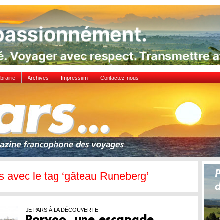
ibrairie
Archives
Impressum
Contactez-nous
es avec le tag ‘gâteau Runeberg’
JE PARS À LA DÉCOUVERTE
Porvoo, une escapade