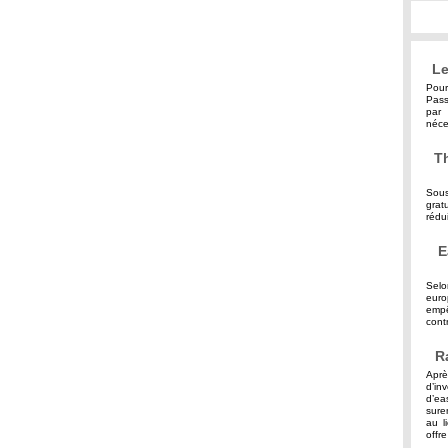
Le
Pour
Pass
par 
néce
Th
Sous
grat
rédu
E
Selo
eur
empê
contr
R
Aprè
d’in
d’ea
sure
au l
offre