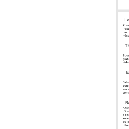
Le
Pour
Pass
par 
néce
Th
Sous
grat
rédu
E
Selo
eur
empê
contr
R
Aprè
d’in
d’ea
sure
au l
offre