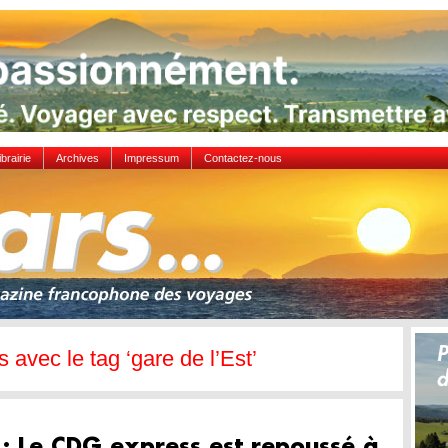
ibrairie
Archives
Impressum
Contactez-nous
s avec le tag ‘gare de l’Est’
 : Le CDG express est repoussé à