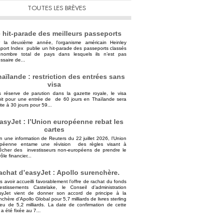
TOUTES LES BRÈVES
 hit-parade des meilleurs passeports
 la deuxième année, l’organisme américain Heinley
port Index publie un hit-parade des passeports classés
nombre total de pays dans lesquels ils n’est pas
ssaire de...
aïlande : restriction des entrées sans
visa
 réserve de parution dans la gazette royale, le visa
uit pour une entrée de de 60 jours en Thaïlande sera
ite à 30 jours pour 59...
asyJet : l’Union européenne rebat les
cartes
n une information de Reuters du 22 juillet 2026, l’Union
opéenne entame une révision des règles visant à
cher des investisseurs non-européens de prendre le
ôle financier...
achat d’easyJet : Apollo surenchère.
s avoir accueilli favorablement l’offre de rachat du fonds
vestissements Castelake, le Conseil d’administration
syJet vient de donner son accord de principe à la
nchère d’Apollo Global pour 5,7 milliards de livres sterling
ieu de 5,2 milliards. La date de confirmation de cette
 a été fixée au 7...