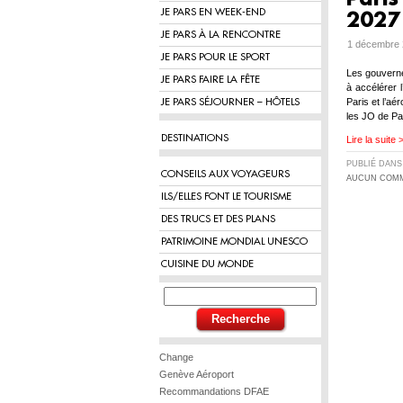
JE PARS EN WEEK-END
2027
JE PARS À LA RENCONTRE
1 décembre 
JE PARS POUR LE SPORT
Les gouverne
JE PARS FAIRE LA FÊTE
à accélérer l
Paris et l’aé
JE PARS SÉJOURNER – HÔTELS
les JO de Pa
DESTINATIONS
Lire la suite 
PUBLIÉ DAN
CONSEILS AUX VOYAGEURS
AUCUN COMM
ILS/ELLES FONT LE TOURISME
DES TRUCS ET DES PLANS
PATRIMOINE MONDIAL UNESCO
CUISINE DU MONDE
Change
Genève Aéroport
Recommandations DFAE