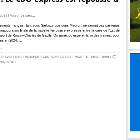
2021 | Auteur
Je pars...
ments français, tant sous Sarkozy que sous Macron, ne seront pas parvenus
’inauguration finale de la navette ferroviaire expresse entre la gare de l’Est de
roport de Roissy-Charles de Gaulle. On aurait pu espérer la fin des travaux pour
ris en 2024, …
>>
S
BRÈVES
| TAGS :
AÉROPORT
,
CDG
,
GARE DE L'EST
,
NAVETTE
,
PARIS
,
TRAIN
|
ENTAIRE »