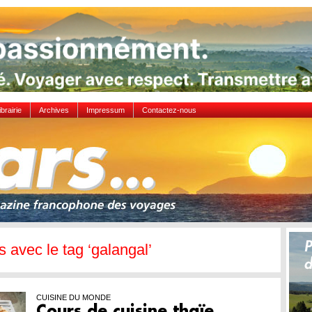
ibrairie
Archives
Impressum
Contactez-nous
es avec le tag ‘galangal’
CUISINE DU MONDE
Cours de cuisine thaïe