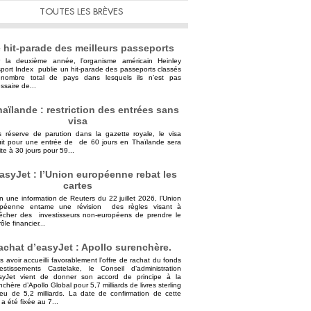
TOUTES LES BRÈVES
 hit-parade des meilleurs passeports
 la deuxième année, l’organisme américain Heinley
port Index publie un hit-parade des passeports classés
nombre total de pays dans lesquels ils n’est pas
ssaire de...
aïlande : restriction des entrées sans
visa
 réserve de parution dans la gazette royale, le visa
uit pour une entrée de de 60 jours en Thaïlande sera
ite à 30 jours pour 59...
asyJet : l’Union européenne rebat les
cartes
n une information de Reuters du 22 juillet 2026, l’Union
opéenne entame une révision des règles visant à
cher des investisseurs non-européens de prendre le
ôle financier...
achat d’easyJet : Apollo surenchère.
s avoir accueilli favorablement l’offre de rachat du fonds
vestissements Castelake, le Conseil d’administration
syJet vient de donner son accord de principe à la
nchère d’Apollo Global pour 5,7 milliards de livres sterling
ieu de 5,2 milliards. La date de confirmation de cette
 a été fixée au 7...