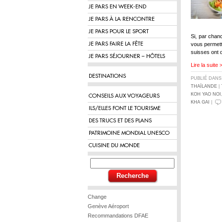
JE PARS EN WEEK-END
JE PARS À LA RENCONTRE
JE PARS POUR LE SPORT
Si, par chan
JE PARS FAIRE LA FÊTE
vous permett
suisses ont 
JE PARS SÉJOURNER – HÔTELS
Lire la suite 
DESTINATIONS
PUBLIÉ DAN
THAÏLANDE
|
KOH YAO NOI
CONSEILS AUX VOYAGEURS
KHA GAI
|
ILS/ELLES FONT LE TOURISME
DES TRUCS ET DES PLANS
PATRIMOINE MONDIAL UNESCO
CUISINE DU MONDE
Change
Genève Aéroport
Recommandations DFAE