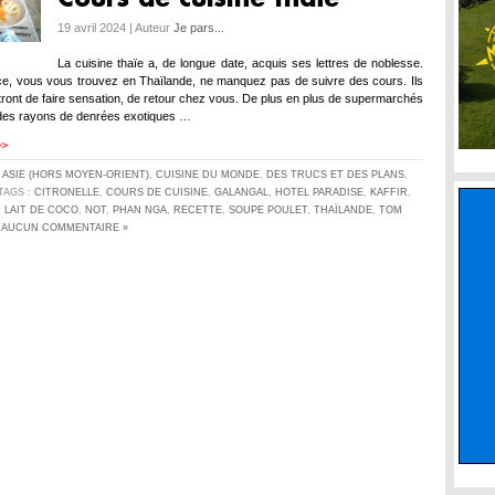
19 avril 2024 | Auteur
Je pars...
La cuisine thaïe a, de longue date, acquis ses lettres de noblesse.
ce, vous vous trouvez en Thaïlande, ne manquez pas de suivre des cours. Ils
ront de faire sensation, de retour chez vous. De plus en plus de supermarchés
des rayons de denrées exotiques …
>>
S
ASIE (HORS MOYEN-ORIENT)
,
CUISINE DU MONDE
,
DES TRUCS ET DES PLANS
,
 TAGS :
CITRONELLE
,
COURS DE CUISINE
,
GALANGAL
,
HOTEL PARADISE
,
KAFFIR
,
,
LAIT DE COCO
,
NOT
,
PHAN NGA
,
RECETTE
,
SOUPE POULET
,
THAÏLANDE
,
TOM
AUCUN COMMENTAIRE »