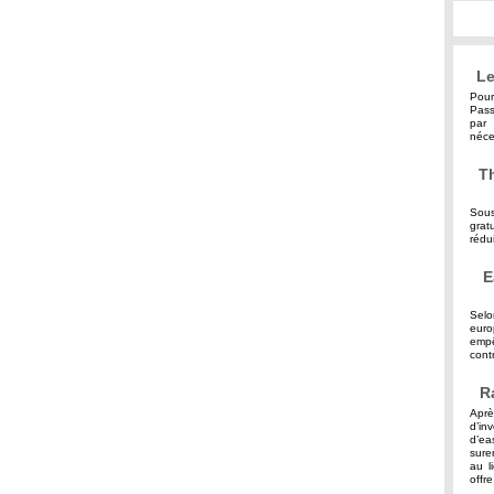
Le
Pour
Pass
par 
néce
Th
Sous
grat
rédu
E
Selo
eur
empê
contr
R
Aprè
d’in
d’ea
sure
au l
offre