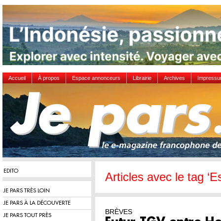
Accueil
À propos
Espace annonceurs
Librairie
Archives
Impress
EDITO
Articles avec le tag ‘E
JE PARS TRÈS LOIN
JE PARS À LA DÉCOUVERTE
BRÈVES
JE PARS TOUT PRÈS