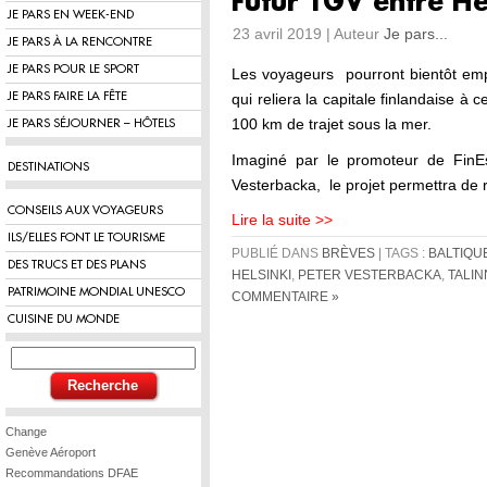
Futur TGV entre Hel
JE PARS EN WEEK-END
23 avril 2019 | Auteur
Je pars...
JE PARS À LA RENCONTRE
JE PARS POUR LE SPORT
Les voyageurs pourront bientôt emp
JE PARS FAIRE LA FÊTE
qui reliera la capitale finlandaise à ce
100 km de trajet sous la mer.
JE PARS SÉJOURNER – HÔTELS
Imaginé par le promoteur de FinE
DESTINATIONS
Vesterbacka, le projet permettra de r
CONSEILS AUX VOYAGEURS
Lire la suite >>
ILS/ELLES FONT LE TOURISME
PUBLIÉ DANS
BRÈVES
| TAGS :
BALTIQU
DES TRUCS ET DES PLANS
HELSINKI
,
PETER VESTERBACKA
,
TALIN
PATRIMOINE MONDIAL UNESCO
COMMENTAIRE »
CUISINE DU MONDE
Change
Genève Aéroport
Recommandations DFAE