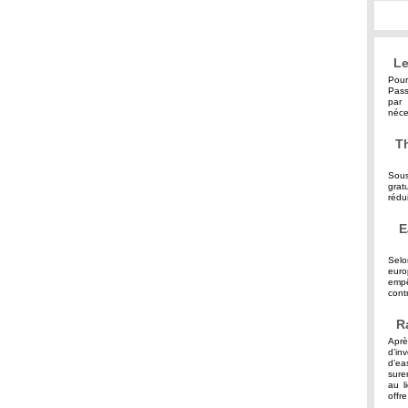
Le
Pour
Pass
par 
néce
Th
Sous
grat
rédu
E
Selo
eur
empê
contr
R
Aprè
d’in
d’ea
sure
au l
offre