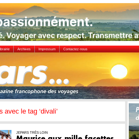
ibrairie
Archives
Impressum
Contactez-nous
s avec le tag ‘divali’
JEPARS TRÈS LOIN
Maurice aux mille facettes