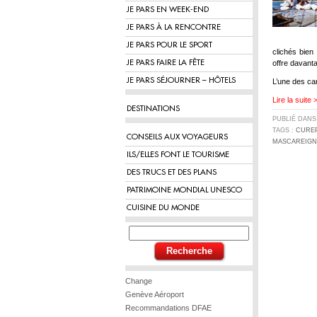
JE PARS EN WEEK-END
JE PARS À LA RENCONTRE
JE PARS POUR LE SPORT
clichés bien
JE PARS FAIRE LA FÊTE
offre davant
JE PARS SÉJOURNER – HÔTELS
L’une des car
Lire la suite 
DESTINATIONS
PUBLIÉ DAN
TAGS :
CUREP
CONSEILS AUX VOYAGEURS
MASCAREIGN
ILS/ELLES FONT LE TOURISME
DES TRUCS ET DES PLANS
PATRIMOINE MONDIAL UNESCO
CUISINE DU MONDE
Change
Genève Aéroport
Recommandations DFAE