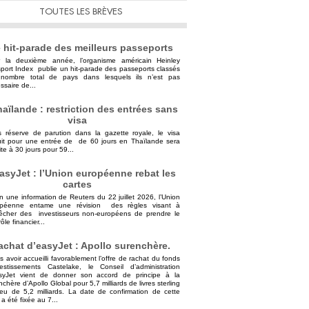
TOUTES LES BRÈVES
 hit-parade des meilleurs passeports
 la deuxième année, l’organisme américain Heinley
port Index publie un hit-parade des passeports classés
nombre total de pays dans lesquels ils n’est pas
ssaire de...
aïlande : restriction des entrées sans
visa
 réserve de parution dans la gazette royale, le visa
uit pour une entrée de de 60 jours en Thaïlande sera
ite à 30 jours pour 59...
asyJet : l’Union européenne rebat les
cartes
n une information de Reuters du 22 juillet 2026, l’Union
opéenne entame une révision des règles visant à
cher des investisseurs non-européens de prendre le
ôle financier...
achat d’easyJet : Apollo surenchère.
s avoir accueilli favorablement l’offre de rachat du fonds
vestissements Castelake, le Conseil d’administration
syJet vient de donner son accord de principe à la
nchère d’Apollo Global pour 5,7 milliards de livres sterling
ieu de 5,2 milliards. La date de confirmation de cette
 a été fixée au 7...