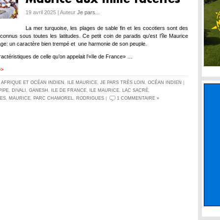
19 avril 2025 | Auteur
Je pars...
La mer turquoise, les plages de sable fin et les cocotiers sont des
 connus sous toutes les latitudes. Ce petit coin de paradis qu’est l’île Maurice
age: un caractère bien trempé et une harmonie de son peuple.
actéristiques de celle qu’on appelait l’«Ile de France» …
>>
S
AFRIQUE ET OCÉAN INDIEN
,
ILE MAURICE
,
JE PARS TRÈS LOIN
,
OCÉAN INDIEN
|
IPE
,
DIVALI
,
GANESH
,
ILE DE FRANCE
,
ILE MAURICE
,
LAC SACRÉ
,
ES
,
MAURICE
,
PARC CHAMOREL
,
RODRIGUES
|
1 COMMENTAIRE »