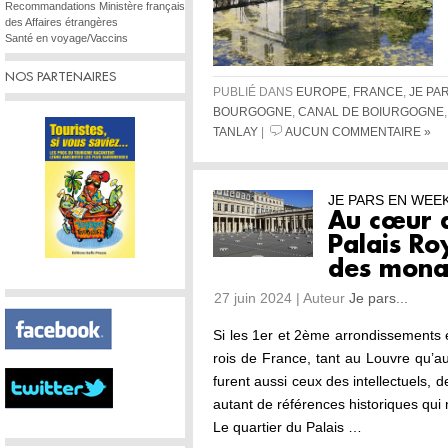
Recommandations Ministère français
des Affaires étrangères
Santé en voyage/Vaccins
NOS PARTENAIRES
PUBLIÉ DANS
EUROPE
,
FRANCE
,
JE PA
BOURGOGNE
,
CANAL DE BOIURGOGNE
TANLAY
|
AUCUN COMMENTAIRE »
JE PARS EN WEE
Au cœur d
Palais Roy
des mona
27 juin 2024 | Auteur
Je pars...
Si les 1er et 2ème arrondissements é
rois de France, tant au Louvre qu’au 
furent aussi ceux des intellectuels, 
autant de références historiques qui 
Le quartier du Palais …