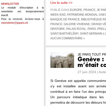
Lire la suite >>
NEWSLETTER
Le module d'inscription à la
PUBLIÉ DANS
EUROPE
,
FRANCE
,
JE PA
newsletter est temporairement
WEEK-END
,
PATRIMOINE MONDIAL UNE
inactif.
Pour la recevoir, écrivez-nous à
BANQUE DE FRANCE
,
BIBLIOTHÈQUE R
newsletter@jepars.ch
FRANCE
,
GALERIE VIVIENNE
,
GRAND V
ORATOIRE
,
PALAIS ROYAL
,
PARIS
,
PREL
SAINT-BARTHÉLÉMY
,
SAINT-GERMAIN-L
AUCUN COMMENTAIRE »
JE PARS TOUT P
Genève : 
m’était c
27 juin 2024 | Aut
Si Genève est appelée communément
s’y est installée avant son arrivé
contribué à en faire l’un des princip
Un parcours initiatique dans l
permettra de découvrir les détours h