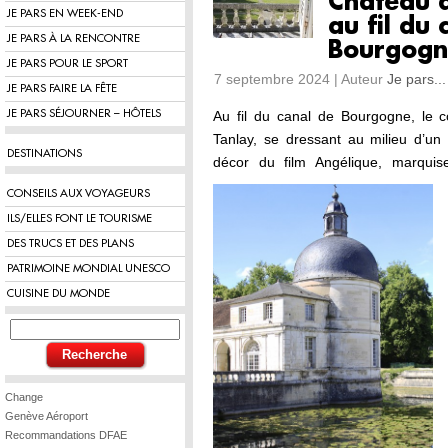
Château d
JE PARS EN WEEK-END
au fil du 
JE PARS À LA RENCONTRE
Bourgogn
JE PARS POUR LE SPORT
7 septembre 2024 | Auteur
Je pars...
JE PARS FAIRE LA FÊTE
JE PARS SÉJOURNER – HÔTELS
Au fil du canal de Bourgogne, le
Tanlay, se dressant au milieu d’un 
DESTINATIONS
décor du film Angélique, marqui
CONSEILS AUX VOYAGEURS
ILS/ELLES FONT LE TOURISME
DES TRUCS ET DES PLANS
PATRIMOINE MONDIAL UNESCO
CUISINE DU MONDE
Change
Genève Aéroport
Recommandations DFAE