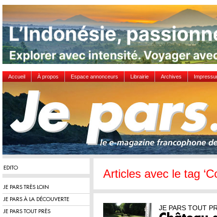
Accueil
À propos
Espace annonceurs
Librairie
Archives
Impress
EDITO
Articles avec le tag ‘C
JE PARS TRÈS LOIN
JE PARS À LA DÉCOUVERTE
JE PARS TOUT P
JE PARS TOUT PRÈS