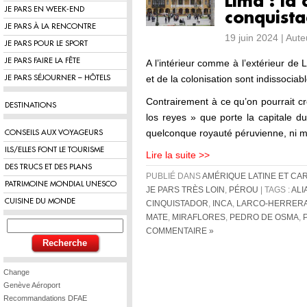
Lima : la 
JE PARS EN WEEK-END
conquista
JE PARS À LA RENCONTRE
19 juin 2024 | Aut
JE PARS POUR LE SPORT
JE PARS FAIRE LA FÊTE
A l’intérieur comme à l’extérieur de
et de la colonisation sont indissociabl
JE PARS SÉJOURNER – HÔTELS
Contrairement à ce qu’on pourrait cr
DESTINATIONS
los reyes » que porte la capitale d
quelconque royauté péruvienne, ni 
CONSEILS AUX VOYAGEURS
ILS/ELLES FONT LE TOURISME
Lire la suite >>
DES TRUCS ET DES PLANS
PUBLIÉ DANS
AMÉRIQUE LATINE ET CA
PATRIMOINE MONDIAL UNESCO
JE PARS TRÈS LOIN
,
PÉROU
| TAGS :
ALI
CUISINE DU MONDE
CINQUISTADOR
,
INCA
,
LARCO-HERRERA
MATE
,
MIRAFLORES
,
PEDRO DE OSMA
,
COMMENTAIRE »
Change
Genève Aéroport
Recommandations DFAE