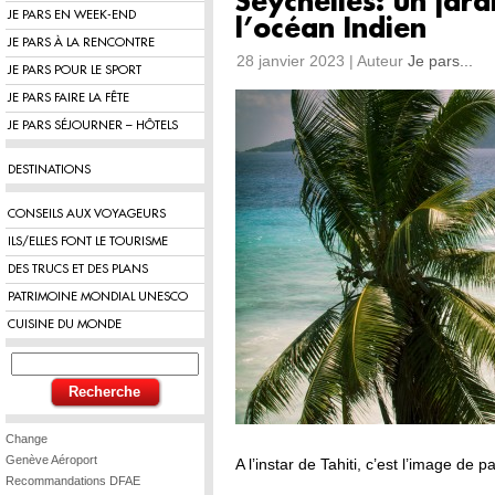
Seychelles: un jard
JE PARS EN WEEK-END
l’océan Indien
JE PARS À LA RENCONTRE
28 janvier 2023 | Auteur
Je pars...
JE PARS POUR LE SPORT
JE PARS FAIRE LA FÊTE
JE PARS SÉJOURNER – HÔTELS
DESTINATIONS
CONSEILS AUX VOYAGEURS
ILS/ELLES FONT LE TOURISME
DES TRUCS ET DES PLANS
PATRIMOINE MONDIAL UNESCO
CUISINE DU MONDE
Change
Genève Aéroport
A l’instar de Tahiti, c’est l’image de p
Recommandations DFAE