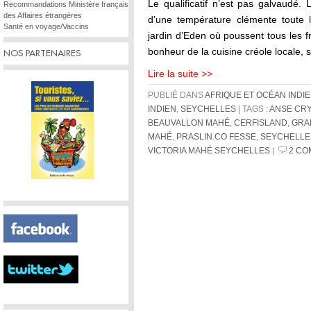
Le qualificatif n’est pas galvaudé. 
Recommandations Ministère français
des Affaires étrangères
d’une température clémente toute 
Santé en voyage/Vaccins
jardin d’Eden où poussent tous les f
bonheur de la cuisine créole locale, 
NOS PARTENAIRES
Lire la suite >>
PUBLIÉ DANS
AFRIQUE ET OCÉAN INDI
INDIEN
,
SEYCHELLES
| TAGS :
ANSE CR
BEAUVALLON MAHÉ
,
CERFISLAND
,
GRA
MAHÉ
,
PRASLIN.CO FESSE
,
SEYCHELLE
VICTORIA MAHÉ SEYCHELLES
|
2 CO