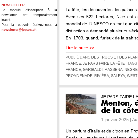
NEWSLETTER
La fête, les découvertes, les palace
Le module d'inscription à la
newsletter est temporairement
Avec ses 522 hectares, Nice est au
inactif.
mondial de l’UNESCO en tant que cité
Pour la recevoir, écrivez-nous à
newsletter@jepars.ch
distinction a demandé plusieurs siècles
En 1703, quand, furieux de la trahi
Lire la suite >>
PUBLIÉ DANS
DES TRUCS ET DES PLAN
FRANCE
,
JE PARS FAIRE LA FÊTE
| TAGS 
FRANCE
,
GARIBALDI
,
MASSENA
,
NEGRE
PROMNENADE
,
RIVIÉRA
,
SALEYA
,
WEST
JE PARS FAIRE L
Menton, à
de la côt
1 janvier 2025 | A
Un parfum d’Italie et de citron en Pr