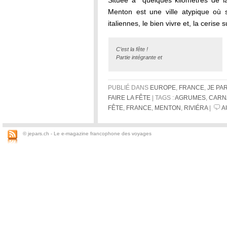
Située à quelques kilomètres de la f
Menton est une ville atypique où se
italiennes, le bien vivre et, la cerise s
C’est la fête !
Partie intégrante et
PUBLIÉ DANS
EUROPE
,
FRANCE
,
JE PA
FAIRE LA FÊTE
| TAGS :
AGRUMES
,
CARN
FÊTE
,
FRANCE
,
MENTON
,
RIVIÉRA
|
A
© jepars.ch - Le e-magazine francophone des voyages