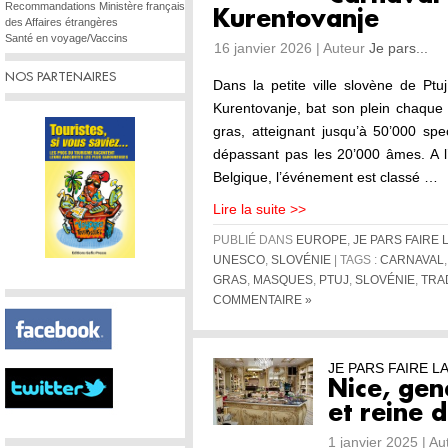
Recommandations Ministère français
Kurentovanje
des Affaires étrangères
Santé en voyage/Vaccins
16 janvier 2026 | Auteur
Je pars...
NOS PARTENAIRES
Dans la petite ville slovène de Ptu
Kurentovanje, bat son plein chaque
gras, atteignant jusqu’à 50’000 spe
dépassant pas les 20’000 âmes. A l
Belgique, l’événement est classé …
Lire la suite >>
PUBLIÉ DANS
EUROPE
,
JE PARS FAIRE 
UNESCO
,
SLOVÉNIE
| TAGS :
CARNAVAL
GRAS
,
MASQUES
,
PTUJ
,
SLOVÉNIE
,
TRA
COMMENTAIRE »
JE PARS FAIRE L
Nice, gen
et reine 
1 janvier 2025 | A