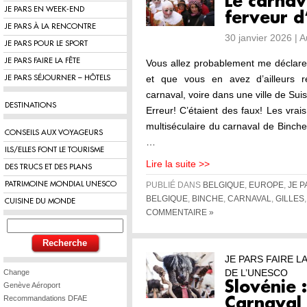
Le carnav
JE PARS EN WEEK-END
ferveur d
JE PARS À LA RENCONTRE
30 janvier 2026 | 
JE PARS POUR LE SPORT
JE PARS FAIRE LA FÊTE
Vous allez probablement me déclarer
et que vous en avez d’ailleurs 
JE PARS SÉJOURNER – HÔTELS
carnaval, voire dans une ville de Su
DESTINATIONS
Erreur! C’étaient des faux! Les vrais
multiséculaire du carnaval de Binche
CONSEILS AUX VOYAGEURS
…
ILS/ELLES FONT LE TOURISME
Lire la suite >>
DES TRUCS ET DES PLANS
PATRIMOINE MONDIAL UNESCO
PUBLIÉ DANS
BELGIQUE
,
EUROPE
,
JE P
BELGIQUE
,
BINCHE
,
CARNAVAL
,
GILLES
CUISINE DU MONDE
COMMENTAIRE »
JE PARS FAIRE L
DE L’UNESCO
Change
Slovénie :
Genève Aéroport
Recommandations DFAE
Carnaval 