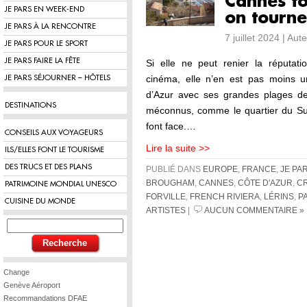
Cannes to
JE PARS EN WEEK-END
on tourne
JE PARS À LA RENCONTRE
7 juillet 2024 | Aut
JE PARS POUR LE SPORT
JE PARS FAIRE LA FÊTE
Si elle ne peut renier la réputati
cinéma, elle n’en est pas moins u
JE PARS SÉJOURNER – HÔTELS
d’Azur avec ses grandes plages de s
DESTINATIONS
méconnus, comme le quartier du Suqu
font face.…
CONSEILS AUX VOYAGEURS
Lire la suite >>
ILS/ELLES FONT LE TOURISME
DES TRUCS ET DES PLANS
PUBLIÉ DANS
EUROPE
,
FRANCE
,
JE PA
BROUGHAM
,
CANNES
,
CÔTE D'AZUR
,
C
PATRIMOINE MONDIAL UNESCO
FORVILLE
,
FRENCH RIVIERA
,
LÉRINS
,
P
CUISINE DU MONDE
ARTISTES
|
AUCUN COMMENTAIRE »
Change
Genève Aéroport
Recommandations DFAE