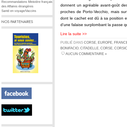
Recommandations Ministère français
donnent un agréable avant-goût de
des Affaires étrangères
Santé en voyage/Vaccins
proches de Porto-Vecchio, mais surt
dont le cachet est dû à sa position
NOS PARTENAIRES
d’une falaise surplombant la passe q
Lire la suite >>
PUBLIÉ DANS
CORSE
,
EUROPE
,
FRANC
BONIFACIO
,
CITADELLE
,
CORSE
,
CORSI
AUCUN COMMENTAIRE »