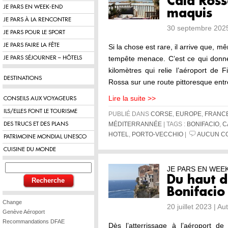
Cala Ross
JE PARS EN WEEK-END
maquis
JE PARS À LA RENCONTRE
30 septembre 2025
JE PARS POUR LE SPORT
JE PARS FAIRE LA FÊTE
Si la chose est rare, il arrive que, 
tempête menace. C’est ce qui donne 
JE PARS SÉJOURNER – HÔTELS
kilomètres qui relie l’aéroport de Fi
DESTINATIONS
Rossa sur une route pittoresque entr
Lire la suite >>
CONSEILS AUX VOYAGEURS
ILS/ELLES FONT LE TOURISME
PUBLIÉ DANS
CORSE
,
EUROPE
,
FRANC
DES TRUCS ET DES PLANS
MÉDITERRANNÉE
| TAGS :
BONIFACIO
,
C
HOTEL
,
PORTO-VECCHIO
|
AUCUN C
PATRIMOINE MONDIAL UNESCO
CUISINE DU MONDE
JE PARS EN WEE
Du haut d
Bonifacio
Change
20 juillet 2023 | A
Genève Aéroport
Recommandations DFAE
Dès l’atterrissage à l’aéroport d