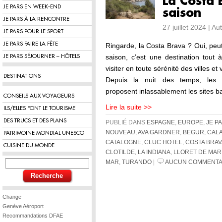
La Costa 
JE PARS EN WEEK-END
saison
JE PARS À LA RENCONTRE
27 juillet 2024 | A
JE PARS POUR LE SPORT
JE PARS FAIRE LA FÊTE
Ringarde, la Costa Brava ? Oui, peut-
saison, c’est une destination tout 
JE PARS SÉJOURNER – HÔTELS
visiter en toute sérénité des villes et
DESTINATIONS
Depuis la nuit des temps, les b
proposent inlassablement les sites b
CONSEILS AUX VOYAGEURS
Lire la suite >>
ILS/ELLES FONT LE TOURISME
DES TRUCS ET DES PLANS
PUBLIÉ DANS
ESPAGNE
,
EUROPE
,
JE P
NOUVEAU
,
AVA GARDNER
,
BEGUR
,
CALA
PATRIMOINE MONDIAL UNESCO
CATALOGNE
,
CLUC HOTEL
,
COSTA BRAV
CUISINE DU MONDE
CLOTILDE
,
LA INDIANA
,
LLORET DE MAR
MAR
,
TURANDO
|
AUCUN COMMENTA
Change
Genève Aéroport
Recommandations DFAE