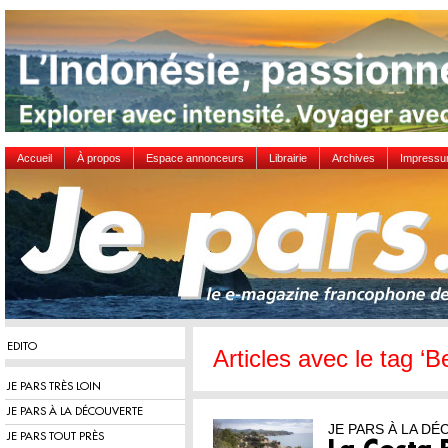
Accueil
À propos
Espace annonceurs
Librairie
Archives
Impress
EDITO
Articles avec le tag ‘B
JE PARS TRÈS LOIN
JE PARS À LA DÉCOUVERTE
JE PARS À LA D
JE PARS TOUT PRÈS