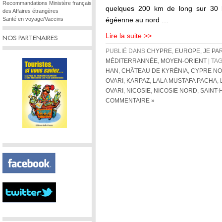
Recommandations Ministère français
quelques 200 km de long sur 30 k
des Affaires étrangères
Santé en voyage/Vaccins
égéenne au nord …
Lire la suite >>
NOS PARTENAIRES
PUBLIÉ DANS
CHYPRE
,
EUROPE
,
JE PA
MÉDITERRANNÉE
,
MOYEN-ORIENT
| TAG
HAN
,
CHÂTEAU DE KYRÉNIA
,
CYPRE N
OVARI
,
KARPAZ
,
LALA MUSTAFA PACHA
,
OVARI
,
NICOSIE
,
NICOSIE NORD
,
SAINT-
COMMENTAIRE »