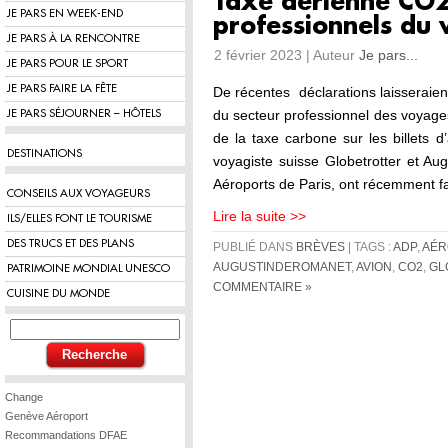
Taxe aérienne CO2 
JE PARS EN WEEK-END
professionnels du
JE PARS À LA RENCONTRE
2 février 2023 | Auteur
Je pars...
JE PARS POUR LE SPORT
JE PARS FAIRE LA FÊTE
De récentes déclarations laisseraien
du secteur professionnel des voyages
JE PARS SÉJOURNER – HÔTELS
de la taxe carbone sur les billets d
DESTINATIONS
voyagiste suisse Globetrotter et Au
Aéroports de Paris, ont récemment f
CONSEILS AUX VOYAGEURS
Lire la suite >>
ILS/ELLES FONT LE TOURISME
DES TRUCS ET DES PLANS
PUBLIÉ DANS
BRÈVES
| TAGS :
ADP
,
AÉR
AUGUSTINDEROMANET
,
AVION
,
CO2
,
GL
PATRIMOINE MONDIAL UNESCO
COMMENTAIRE »
CUISINE DU MONDE
Change
Genève Aéroport
Recommandations DFAE