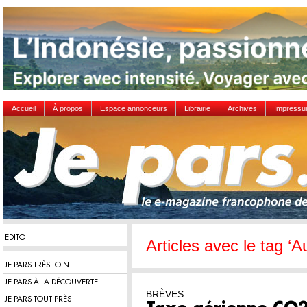
Accueil
À propos
Espace annonceurs
Librairie
Archives
Impress
EDITO
Articles avec le tag 
JE PARS TRÈS LOIN
JE PARS À LA DÉCOUVERTE
BRÈVES
JE PARS TOUT PRÈS