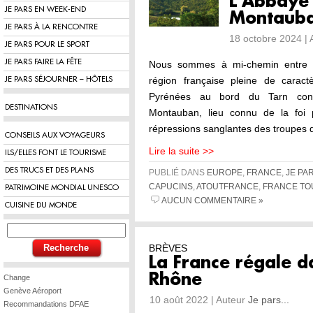
L’Abbaye 
JE PARS EN WEEK-END
Montaub
JE PARS À LA RENCONTRE
18 octobre 2024 |
JE PARS POUR LE SPORT
JE PARS FAIRE LA FÊTE
Nous sommes à mi-chemin entre T
région française pleine de carac
JE PARS SÉJOURNER – HÔTELS
Pyrénées au bord du Tarn con
DESTINATIONS
Montauban, lieu connu de la foi p
répressions sanglantes des troupes d
CONSEILS AUX VOYAGEURS
Lire la suite >>
ILS/ELLES FONT LE TOURISME
DES TRUCS ET DES PLANS
PUBLIÉ DANS
EUROPE
,
FRANCE
,
JE PA
CAPUCINS
,
ATOUTFRANCE
,
FRANCE TO
PATRIMOINE MONDIAL UNESCO
AUCUN COMMENTAIRE »
CUISINE DU MONDE
BRÈVES
La France régale d
Rhône
Change
Genève Aéroport
10 août 2022 | Auteur
Je pars...
Recommandations DFAE