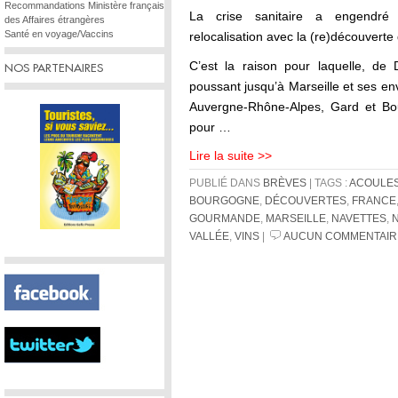
Recommandations Ministère français
La crise sanitaire a engendr
des Affaires étrangères
Santé en voyage/Vaccins
relocalisation avec la (re)découverte
C’est la raison pour laquelle, de
NOS PARTENAIRES
poussant jusqu’à Marseille et ses en
Auvergne-Rhône-Alpes, Gard et Bo
pour …
Lire la suite >>
PUBLIÉ DANS
BRÈVES
| TAGS :
ACOULE
BOURGOGNE
,
DÉCOUVERTES
,
FRANCE
GOURMANDE
,
MARSEILLE
,
NAVETTES
,
VALLÉE
,
VINS
|
AUCUN COMMENTAIR