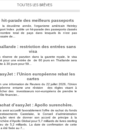
TOUTES LES BRÈVES
 hit-parade des meilleurs passeports
 la deuxième année, l’organisme américain Heinley
port Index publie un hit-parade des passeports classés
nombre total de pays dans lesquels ils n’est pas
ssaire de...
aïlande : restriction des entrées sans
visa
 réserve de parution dans la gazette royale, le visa
uit pour une entrée de de 60 jours en Thaïlande sera
ite à 30 jours pour 59...
asyJet : l’Union européenne rebat les
cartes
n une information de Reuters du 22 juillet 2026, l’Union
opéenne entame une révision des règles visant à
cher des investisseurs non-européens de prendre le
ôle financier...
achat d’easyJet : Apollo surenchère.
s avoir accueilli favorablement l’offre de rachat du fonds
vestissements Castelake, le Conseil d’administration
syJet vient de donner son accord de principe à la
nchère d’Apollo Global pour 5,7 milliards de livres sterling
ieu de 5,2 milliards. La date de confirmation de cette
 a été fixée au 7...