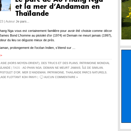
et la mer d’Andaman en
Thaïlande
023 | Auteur
Je pars...
hang Nga vous est certainement familière pour avoir été choisie comme décor
 James Bond L’homme au pistolet d’or (1974) et Demain ne meurt jamais (1997),
ndeur du lieu se déguste mieux de près.
aman, prolongement de l’océan Indien, s’étend sur …
>>
S
ASIE (HORS MOYEN-ORIENT)
,
DES TRUCS ET DES PLANS
,
PATRIMOINE MONDIAL
AÏLANDE
| TAGS :
AO PHAN NGA
,
DEMAIN NE MEURT JAMAIS
,
ÎLE DE SIMILAN
,
PISTOLET D'OR
,
MER D'ANDEMAN
,
PATRIMOINE
,
THAILANDE PARCS NATURELS
,
LAGE FLOTTANT KOH PANYI
|
AUCUN COMMENTAIRE »