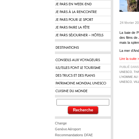
JE PARS EN WEEK-END
JE PARS À LA RENCONTRE
JE PARS POUR LE SPORT
24 février 2
JE PARS FAIRE LA FÊTE
La baie de P
JE PARS SÉJOURNER – HÔTELS
des films de
mais la sple
DESTINATIONS
La mer d’And
Lire la suite 
CONSEILS AUX VOYAGEURS
PUBLIÉ DAN
ILS/ELLES FONT LE TOURISME
UNESCO
,
TH
DES TRUCS ET DES PLANS
L'HOMME AU 
UNESCO
,
VIL
PATRIMOINE MONDIAL UNESCO
CUISINE DU MONDE
Change
Genève Aéroport
Recommandations DFAE