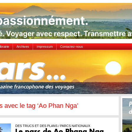
ibrairie
Archives
Impressum
Contactez-nous
es avec le tag ‘Ao Phan Nga’
DES TRUCS ET DES PLANS / PARCS NATIONAUX
Le parc de Ao Phang Nga