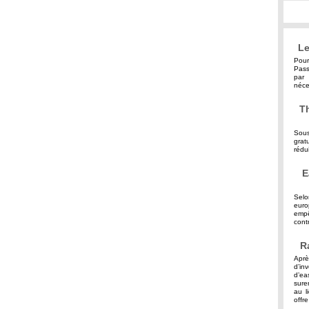
Le
Pour
Pass
par 
néce
Th
Sous
grat
rédu
E
Selo
eur
empê
contr
R
Aprè
d’in
d’ea
sure
au l
offre