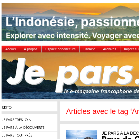
Accueil
À propos
Espace annonceurs
Librairie
Archives
Impress
EDITO
Articles avec le tag ‘
JE PARS TRÈS LOIN
JE PARS À LA DÉCOUVERTE
JE PARS A LA D
JE PARS TOUT PRÈS