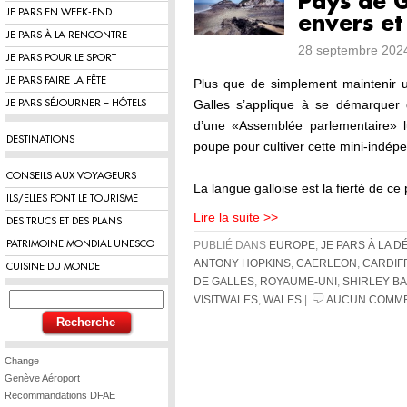
Pays de G
JE PARS EN WEEK-END
envers et
JE PARS À LA RENCONTRE
28 septembre 2024
JE PARS POUR LE SPORT
JE PARS FAIRE LA FÊTE
Plus que de simplement maintenir 
Galles s’applique à se démarquer d
JE PARS SÉJOURNER – HÔTELS
d’une «Assemblée parlementaire» 
DESTINATIONS
poupe pour cultiver cette mini-ind
CONSEILS AUX VOYAGEURS
La langue galloise est la fierté de c
ILS/ELLES FONT LE TOURISME
Lire la suite >>
DES TRUCS ET DES PLANS
PATRIMOINE MONDIAL UNESCO
PUBLIÉ DANS
EUROPE
,
JE PARS À LA 
ANTONY HOPKINS
,
CAERLEON
,
CARDIF
CUISINE DU MONDE
DE GALLES
,
ROYAUME-UNI
,
SHIRLEY B
VISITWALES
,
WALES
|
AUCUN COMME
Change
Genève Aéroport
Recommandations DFAE