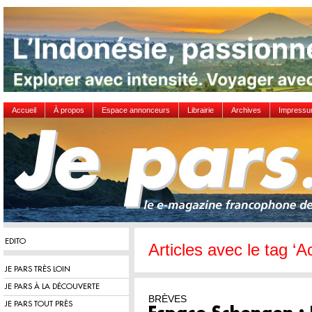
Accueil
À propos
Espace annonceurs
Librairie
Archives
Impress
EDITO
Articles avec le tag ‘A
JE PARS TRÈS LOIN
JE PARS À LA DÉCOUVERTE
BRÈVES
JE PARS TOUT PRÈS