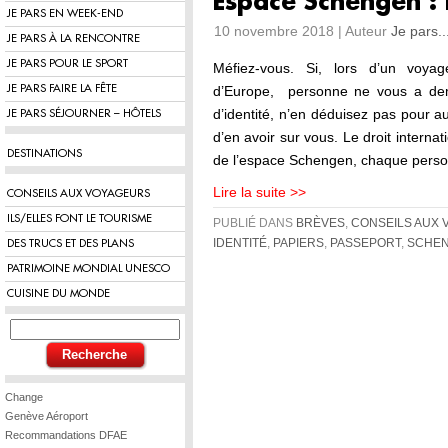
Espace Schengen : 
JE PARS EN WEEK-END
10 novembre 2018 | Auteur
Je pars..
JE PARS À LA RENCONTRE
JE PARS POUR LE SPORT
Méfiez-vous. Si, lors d’un voya
JE PARS FAIRE LA FÊTE
d’Europe, personne ne vous a dem
d’identité, n’en déduisez pas pour 
JE PARS SÉJOURNER – HÔTELS
d’en avoir sur vous. Le droit interna
DESTINATIONS
de l’espace Schengen, chaque perso
Lire la suite >>
CONSEILS AUX VOYAGEURS
ILS/ELLES FONT LE TOURISME
PUBLIÉ DANS
BRÈVES
,
CONSEILS AUX
IDENTITÉ
,
PAPIERS
,
PASSEPORT
,
SCHE
DES TRUCS ET DES PLANS
PATRIMOINE MONDIAL UNESCO
CUISINE DU MONDE
Change
Genève Aéroport
Recommandations DFAE