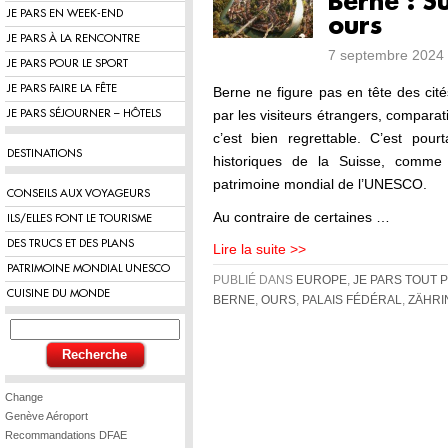
Berne : Su
JE PARS EN WEEK-END
ours
JE PARS À LA RENCONTRE
7 septembre 2024 
JE PARS POUR LE SPORT
JE PARS FAIRE LA FÊTE
Berne ne figure pas en tête des cité
par les visiteurs étrangers, compara
JE PARS SÉJOURNER – HÔTELS
c’est bien regrettable. C’est pourt
DESTINATIONS
historiques de la Suisse, comme
patrimoine mondial de l’UNESCO.
CONSEILS AUX VOYAGEURS
Au contraire de certaines …
ILS/ELLES FONT LE TOURISME
DES TRUCS ET DES PLANS
Lire la suite >>
PATRIMOINE MONDIAL UNESCO
PUBLIÉ DANS
EUROPE
,
JE PARS TOUT 
CUISINE DU MONDE
BERNE
,
OURS
,
PALAIS FÉDÉRAL
,
ZÄHRI
Change
Genève Aéroport
Recommandations DFAE