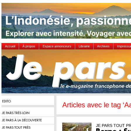
Accueil
À propos
Espace annonceurs
Librairie
Archives
Impress
EDITO
Articles avec le tag ‘A
JE PARS TRÈS LOIN
JE PARS À LA DÉCOUVERTE
JE PARS TOUT P
JE PARS TOUT PRÈS