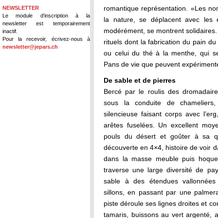
romantique représentation. «Les no
NEWSLETTER
Le module d'inscription à la
la nature, se déplacent avec les é
newsletter est temporairement
modérément, se montrent solidaires. 
inactif.
Pour la recevoir, écrivez-nous à
rituels dont la fabrication du pain du
newsletter@jepars.ch
ou celui du thé à la menthe, qui s
Pans de vie que peuvent expérimente
De sable et de pierres
Bercé par le roulis des dromadaire
sous la conduite de chameliers, 
silencieuse faisant corps avec l’er
arêtes fuselées. Un excellent moy
pouls du désert et goûter à sa q
découverte en 4×4, histoire de voir 
dans la masse meuble puis hoqueta
traverse une large diversité de p
sable à des étendues vallonnées 
sillons, en passant par une palmer
piste déroule ses lignes droites et c
tamaris, buissons au vert argenté, 