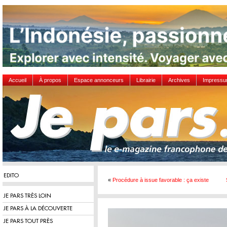
Accueil
À propos
Espace annonceurs
Librairie
Archives
Impress
EDITO
«
Procédure à issue favorable : ça existe
JE PARS TRÈS LOIN
JE PARS À LA DÉCOUVERTE
JE PARS TOUT PRÈS