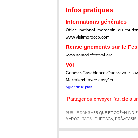
Infos pratiques
Informations générales
Office national marocain du touri
www.visitmorocco.com
Renseignements sur le Fes
www.nomadsfestival.org
Vol
Genève-Casablanca-Ouarzazate a
Marrakech avec easyJet.
Agrandir le plan
Partager ou envoyer l’article à u
PUBLIÉ DANS
AFRIQUE ET OCÉAN INDI
MAROC
| TAGS :
CHEGAGA
,
DRÂAOASIS