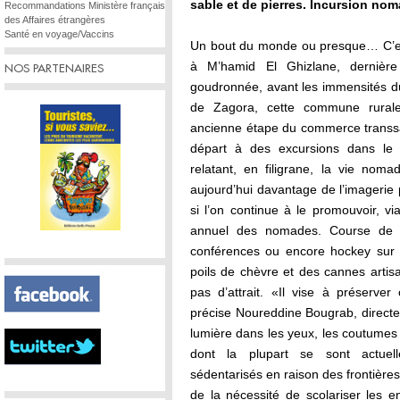
sable et de pierres. Incursion nom
Recommandations Ministère français
des Affaires étrangères
Santé en voyage/Vaccins
Un bout du monde ou presque… C’est
à M’hamid El Ghizlane, dernière 
NOS PARTENAIRES
goudronnée, avant les immensités 
de Zagora, cette commune rurale
ancienne étape du commerce transsa
départ à des excursions dans le 
relatant, en filigrane, la vie nom
aujourd’hui davantage de l’imagerie
si l’on continue à le promouvoir, via
annuel des nomades. Course de d
conférences ou encore hockey sur 
poils de chèvre et des cannes art
pas d’attrait. «Il vise à préserver
précise Noureddine Bougrab, directeu
lumière dans les yeux, les coutumes
dont la plupart se sont actuel
sédentarisés en raison des frontière
de la nécessité de scolariser les e