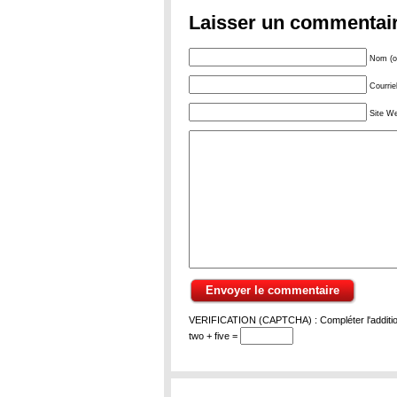
Laisser un commentai
Nom (ob
Courrie
Site W
VERIFICATION (CAPTCHA) : Compléter l'addition
two + five =