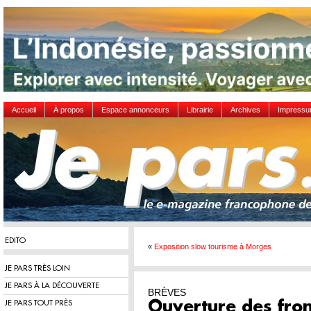
Accueil
À propos
Espace annonceurs
Librairie
Archives
Impress
EDITO
«
Exposition slow tourisme à Morges
JE PARS TRÈS LOIN
JE PARS À LA DÉCOUVERTE
BRÈVES
JE PARS TOUT PRÈS
Ouverture des fron