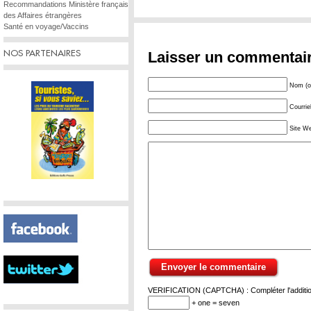
Recommandations Ministère français
des Affaires étrangères
Santé en voyage/Vaccins
NOS PARTENAIRES
Laisser un commentai
Nom (ob
Courrie
Site W
VERIFICATION (CAPTCHA) : Compléter l'addition
+ one = seven