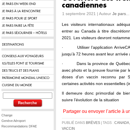
canadiennes
JE PARS EN WEEK-END
JE PARS À LA RENCONTRE
1 septembre 2021 | Auteur
Je pars...
JE PARS POUR LE SPORT
Les visiteurs internationaux adéqu
JE PARS FAIRE LA FÊTE
entrer au Canada à titre discrétio
JE PARS SÉJOURNER – HÔTELS
2021. Les visiteurs devront notamme
DESTINATIONS
· Utiliser l’application ArriveCAN
jusqu’à 72 heures avant leur arrivée
CONSEILS AUX VOYAGEURS
· Dans la province de Québec, pr
ILS/ELLES FONT LE TOURISME
avec photo et la preuve fournie par l
DES TRUCS ET DES PLANS
doses d’un vaccin reconnu par 
PATRIMOINE MONDIAL UNESCO
certaines activités non essentielles (i
CUISINE DU MONDE
Il demeure donc primordial de bien 
suivre l’évolution de la situation
Partager ou envoyer l’article à u
Change
Genève Aéroport
PUBLIÉ DANS
BRÈVES
| TAGS :
CANADA
Recommandations DFAE
VACCIN