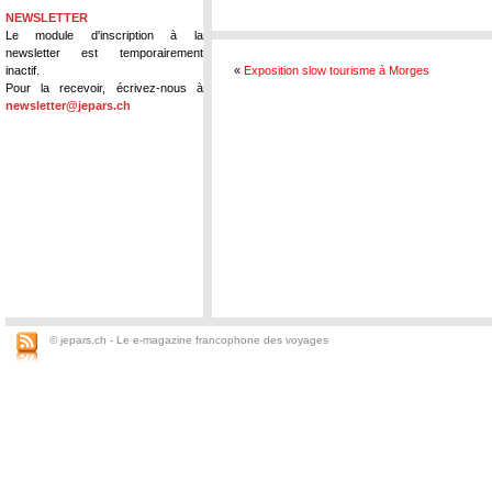
NEWSLETTER
Le module d'inscription à la
newsletter est temporairement
inactif.
«
Exposition slow tourisme à Morges
Pour la recevoir, écrivez-nous à
newsletter@jepars.ch
© jepars.ch - Le e-magazine francophone des voyages