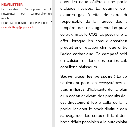
dans les eaux côtières, une pratiq
NEWSLETTER
d’algues nocives. La quantité d
Le module d'inscription à la
newsletter est temporairement
d’autres gaz à effet de serre da
inactif.
responsable de la hausse des t
Pour la recevoir, écrivez-nous à
newsletter@jepars.ch
températures en augmentation prov
coraux, mais le CO2 fait peser une 
effet, lorsque les coraux absorbe
produit une réaction chimique entr
l’acide carbonique. Ce composé acidif
du calcium et donc des parties ca
coralliens bâtisseurs.
Sauver aussi les poissons :
La co
seulement pour les écosystèmes qu
trois milliards d’habitants de la p
d’un océan et vivant des produits de 
est directement liée à celle de la
particulier dont le stock diminue d
sauvegarde des coraux, Il faut don
brefs délais possibles à la surexploi