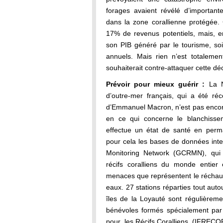
forages avaient révélé d’important
dans la zone corallienne protégée. C
17% de revenus potentiels, mais, e
son PIB généré par le tourisme, soi
annuels. Mais rien n’est totalemen
souhaiterait contre-attaquer cette déc
Prévoir pour mieux guérir :
La No
d’outre-mer français, qui a été ré
d’Emmanuel Macron, n’est pas encor
en ce qui concerne le blanchissem
effectue un état de santé en perma
pour cela les bases de données inte
Monitoring Network (GCRMN), qui o
récifs coralliens du monde entier 
menaces que représentent le réchauff
eaux. 27 stations réparties tout aut
îles de la Loyauté sont régulièreme
bénévoles formés spécialement par l
pour les Récifs Coralliens (IFRECO