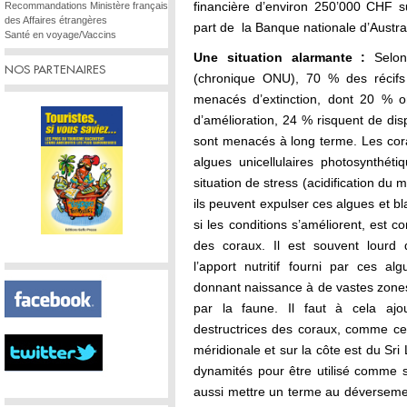
financière d’environ 250’000 CHF s
Recommandations Ministère français
des Affaires étrangères
part de la Banque nationale d’Austral
Santé en voyage/Vaccins
Une situation alarmante :
Selon
NOS PARTENAIRES
(chronique ONU), 70 % des récifs
menacés d’extinction, dont 20 % on
d’amélioration, 24 % risquent de di
sont menacés à long terme. Les cor
algues unicellulaires photosynthét
situation de stress (acidification du
ils peuvent expulser ces algues et b
si les conditions s’améliorent, est
des coraux. Il est souvent lourd
l’apport nutritif fourni par ces al
donnant naissance à de vastes zone
par la faune. Il faut à cela ajoute
destructrices des coraux, comme ce
méridionale et sur la côte est du Sri
dynamités pour être utilisé comme sa
aussi mettre un terme au déverseme