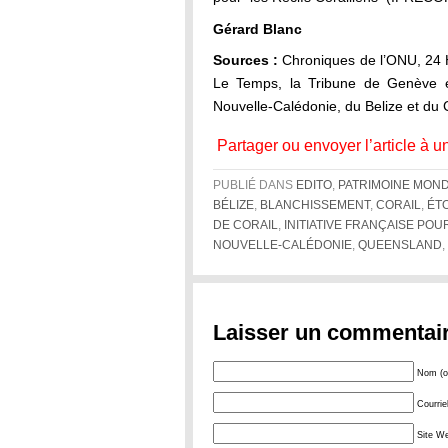
Gérard Blanc
Sources :
Chroniques de l’ONU, 24 
Le Temps, la Tribune de Genève et
Nouvelle-Calédonie, du Belize et du 
Partager ou envoyer l’article à u
PUBLIÉ DANS
EDITO
,
PATRIMOINE MON
BÉLIZE
,
BLANCHISSEMENT
,
CORAIL
,
ÉT
DE CORAIL
,
INITIATIVE FRANÇAISE POU
NOUVELLE-CALÉDONIE
,
QUEENSLAND
,
Laisser un commentai
Nom (ob
Courrie
Site W