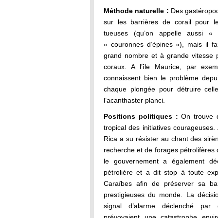
Méthode naturelle :
Des gastéropod
sur les barrières de corail pour 
tueuses (qu’on appelle aussi «
« couronnes d’épines »), mais il f
grand nombre et à grande vitesse p
coraux. A l’île Maurice, par exe
connaissent bien le problème depui
chaque plongée pour détruire cell
l’acanthaster planci.
Positions politiques :
On trouve d
tropical des initiatives courageuses
Rica a su résister au chant des sirè
recherche et de forages pétrolifères 
le gouvernement a également décid
pétrolière et a dit stop à toute ex
Caraïbes afin de préserver sa bar
prestigieuses du monde. La décisio
signal d’alarme déclenché par 
prévoyaient une catastrophe envir