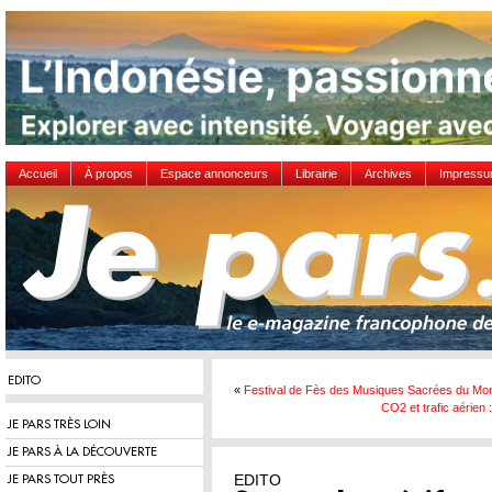
Accueil
À propos
Espace annonceurs
Librairie
Archives
Impress
EDITO
«
Festival de Fès des Musiques Sacrées du Mo
CO2 et trafic aérien
JE PARS TRÈS LOIN
JE PARS À LA DÉCOUVERTE
EDITO
JE PARS TOUT PRÈS