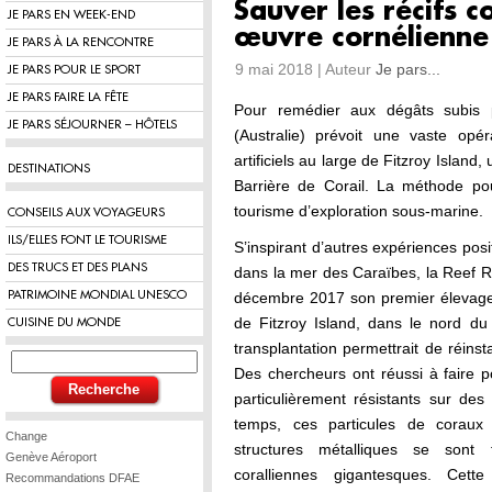
Sauver les récifs co
JE PARS EN WEEK-END
œuvre cornélienne 
JE PARS À LA RENCONTRE
9 mai 2018 | Auteur
Je pars...
JE PARS POUR LE SPORT
JE PARS FAIRE LA FÊTE
Pour remédier aux dégâts subis 
JE PARS SÉJOURNER – HÔTELS
(Australie) prévoit une vaste opé
artificiels au large de Fitzroy Island
DESTINATIONS
Barrière de Corail. La méthode po
tourisme d’exploration sous-marine.
CONSEILS AUX VOYAGEURS
ILS/ELLES FONT LE TOURISME
S’inspirant d’autres expériences pos
DES TRUCS ET DES PLANS
dans la mer des Caraïbes, la Reef R
PATRIMOINE MONDIAL UNESCO
décembre 2017 son premier élevage de
de Fitzroy Island, dans le nord d
CUISINE DU MONDE
transplantation permettrait de réins
Des chercheurs ont réussi à faire 
particulièrement résistants sur des 
temps, ces particules de coraux
Change
structures métalliques se sont 
Genève Aéroport
coralliennes gigantesques. Cett
Recommandations DFAE