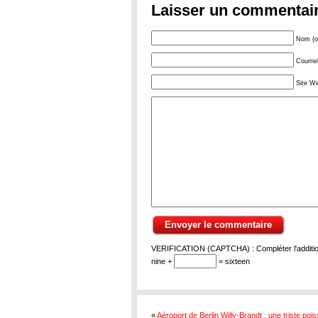
Laisser un commentai
Nom (ob
Courrie
Site W
VERIFICATION (CAPTCHA) : Compléter l'addition
nine +
= sixteen
«
Aéroport de Berlin Willy-Brandt : une triste poi