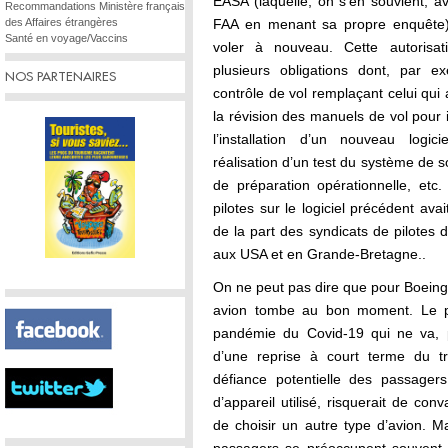
EASA (laquelle, on s’en souvient, a
Recommandations Ministère français
des Affaires étrangères
FAA en menant sa propre enquête
Santé en voyage/Vaccins
voler à nouveau. Cette autorisat
plusieurs obligations dont, par e
NOS PARTENAIRES
contrôle de vol remplaçant celui qui 
la révision des manuels de vol pour 
l’installation d’un nouveau logic
réalisation d’un test du système de s
de préparation opérationnelle, etc
pilotes sur le logiciel précédent avait
de la part des syndicats de pilotes d
aux USA et en Grande-Bretagne..
On ne peut pas dire que pour Boeing l
avion tombe au bon moment. Le pr
pandémie du Covid-19 qui ne va, p
d’une reprise à court terme du tr
défiance potentielle des passager
d’appareil utilisé, risquerait de co
de choisir un autre type d’avion. Mai