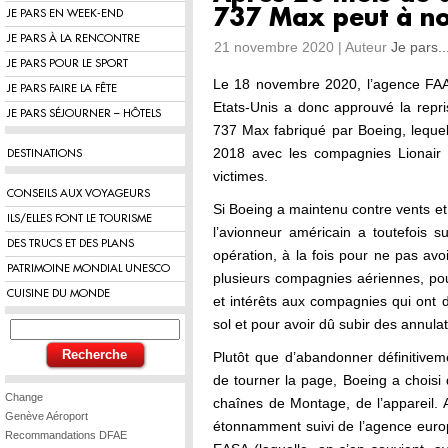
737 Max peut à no
JE PARS EN WEEK-END
JE PARS À LA RENCONTRE
21 novembre 2020 | Auteur
Je pars..
JE PARS POUR LE SPORT
Le 18 novembre 2020, l’agence FAA 
JE PARS FAIRE LA FÊTE
Etats-Unis a donc approuvé la repr
JE PARS SÉJOURNER – HÔTELS
737 Max fabriqué par Boeing, leque
2018 avec les compagnies Lionair e
DESTINATIONS
victimes.
CONSEILS AUX VOYAGEURS
Si Boeing a maintenu contre vents et
ILS/ELLES FONT LE TOURISME
l’avionneur américain a toutefois s
DES TRUCS ET DES PLANS
opération, à la fois pour ne pas a
PATRIMOINE MONDIAL UNESCO
plusieurs compagnies aériennes, p
CUISINE DU MONDE
et intérêts aux compagnies qui ont
sol et pour avoir dû subir des annul
Plutôt que d’abandonner définitiveme
de tourner la page, Boeing a choisi
Change
chaînes de Montage, de l’appareil. A
Genève Aéroport
étonnamment suivi de l’agence euro
Recommandations DFAE