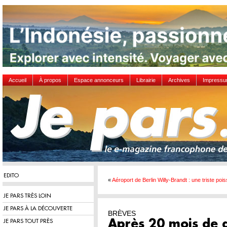
Accueil
À propos
Espace annonceurs
Librairie
Archives
Impress
EDITO
«
Aéroport de Berlin Willy-Brandt : une triste poi
JE PARS TRÈS LOIN
JE PARS À LA DÉCOUVERTE
BRÈVES
JE PARS TOUT PRÈS
Après 20 mois de d