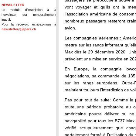
passagers se préoccupent souvent p
NEWSLETTER
vont voyager et qu’ils ont la mé
Le module d'inscription à la
l’association américaine de conso
newsletter est temporairement
inactif.
nombreux passagers resteront crain
Pour la recevoir, écrivez-nous à
avion.
newsletter@jepars.ch
Les compagnies aériennes : America
mettre sur les rangs informant qu’el
Max dès le 29 décembre 2020. Unite
prévoient une mise en service en 20
En Europe, la compagnie lowc
négociations, sa commande de 135
sur les rangs européens. Outre-P
maintient toujours l’interdiction de vo
Pas pour tout de suite: Comme le p
toute une période probatoire au co
américaine pourra délivrer ou ne 
navigabilité pour tous les B737 Max 
vérifié scrupuleusement que chaq
parfaitement formé à l’utilisation du