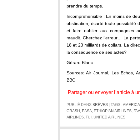
prendre du temps.
Incompréhensible : En moins de deux
obstination, écarté toute possibilité
et faire oublier aux compagnies a
maudit. Cherchez l’erreur… La perte
18 et 23 milliards de dollars. La dir
la conséquence de ses actes?
Gérard Blanc
Sources: Air Journal, Les Echos, A
BBC
Partager ou envoyer l’article à u
PUBLIÉ DANS
BRÈVES
| TAGS :
AMERICA
CRASH
,
EASA
,
ETHIOPIAN AIRLINES
,
FA
AIRLINES
,
TUI
,
UNITED AIRLINES