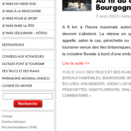
Au fil du
JE PARS EN WEEK-END
Bourgogn
JE PARS À LA RENCONTRE
3 août 2024 | Aute
JE PARS POUR LE SPORT
JE PARS FAIRE LA FÊTE
A 8 km à l’heure maximale autori
devront s’abstenir. La vitesse en q
JE PARS SÉJOURNER – HÔTELS
appelle, selon le cas, pénichette o
DESTINATIONS
tourisme venue des Iles britanniques
la croisière fluviale à bord d’une em
CONSEILS AUX VOYAGEURS
Lire la suite >>
ILS/ELLES FONT LE TOURISME
DES TRUCS ET DES PLANS
PUBLIÉ DANS
DES TRUCS ET DES PLAN
BATEAUX HABITABLES
,
BOURGOGNE
,
B
PATRIMOINE MONDIAL UNESCO
ÉCLUSES
,
HOUSEBOATS
,
JOIGNY
,
LOCA
CUISINE DU MONDE
PÉNICHETTES
,
SAINT-FLORENTIN
,
TANL
COMMENTAIRE »
Change
Genève Aéroport
Recommandations DFAE