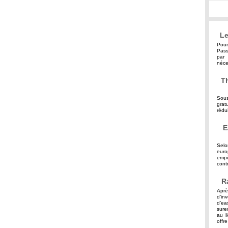
Le
Pour
Pass
par 
néce
Th
Sous
grat
rédu
E
Selo
eur
empê
contr
R
Aprè
d’in
d’ea
sure
au l
offre