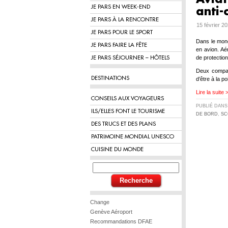
JE PARS EN WEEK-END
anti-
JE PARS À LA RENCONTRE
15 février 2
JE PARS POUR LE SPORT
Dans le mond
JE PARS FAIRE LA FÊTE
en avion. Aé
de protection
JE PARS SÉJOURNER – HÔTELS
Deux compagn
DESTINATIONS
d’être à la p
Lire la suite 
CONSEILS AUX VOYAGEURS
PUBLIÉ DAN
ILS/ELLES FONT LE TOURISME
DE BORD
,
SC
DES TRUCS ET DES PLANS
PATRIMOINE MONDIAL UNESCO
CUISINE DU MONDE
Change
Genève Aéroport
Recommandations DFAE