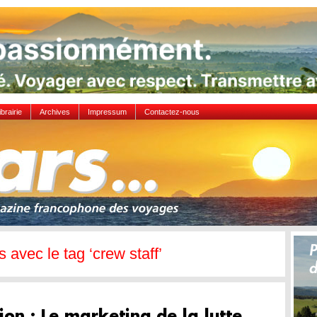
ibrairie
Archives
Impressum
Contactez-nous
s avec le tag ‘crew staff’
ion : Le marketing de la lutte