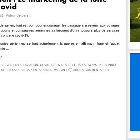
covid
021 | Auteur
Je pars...
e aérien, tout est bon pour encourager les passagers à revenir aux voyages
roports et compagnies aériennes sa targuent d’offrir toujours plus de services
 contre le covid-19.
ies aériennes se font actuellement la guerre en affirmant, l’une et l’autre,
ointe …
>>
S
BRÈVES
| TAGS :
AVIATION
,
COVID
,
CREW STAFF
,
ETIHAD AIRWAYS
,
PERSONNEL
OOT
,
SILKAIR
,
SINGAPORE AIRLINES
,
VACCIN
|
AUCUN COMMENTAIRE »