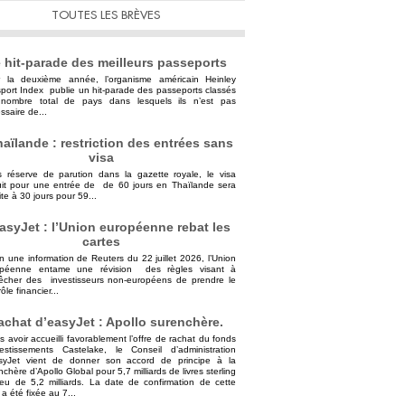
TOUTES LES BRÈVES
 hit-parade des meilleurs passeports
 la deuxième année, l’organisme américain Heinley
port Index publie un hit-parade des passeports classés
nombre total de pays dans lesquels ils n’est pas
ssaire de...
aïlande : restriction des entrées sans
visa
 réserve de parution dans la gazette royale, le visa
uit pour une entrée de de 60 jours en Thaïlande sera
ite à 30 jours pour 59...
asyJet : l’Union européenne rebat les
cartes
n une information de Reuters du 22 juillet 2026, l’Union
opéenne entame une révision des règles visant à
cher des investisseurs non-européens de prendre le
ôle financier...
achat d’easyJet : Apollo surenchère.
s avoir accueilli favorablement l’offre de rachat du fonds
vestissements Castelake, le Conseil d’administration
syJet vient de donner son accord de principe à la
nchère d’Apollo Global pour 5,7 milliards de livres sterling
ieu de 5,2 milliards. La date de confirmation de cette
 a été fixée au 7...